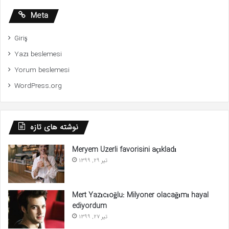
Meta
Giriş
Yazı beslemesi
Yorum beslemesi
WordPress.org
نوشته های تازه
Meryem Uzerli favorisini açıkladı
تیر 29, 1399
Mert Yazıcıoğlu: Milyoner olacağımı hayal
ediyordum
تیر 27, 1399