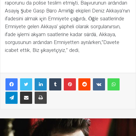
raporunu da polise teslim etmişti. Başvurunun ardından
Asayiş Şube Gasp Büro Amirliği ekipleri Deniz Akkaya’nın
ifadesini almak için Emniyete çağırdı. Öğle saatlerinde
Emniyete gelen Akkaya’ şüpheli olarak sorgulanırsın,
ifade işlemi akşam saatlerine kadar sürdü. Akkaya,
sorgusunun ardından Emniyetten ayrılırken,”Davete
icabet ettik. Biz şikayetçiyiz.” dedi.
LinkedIn
Tumblr
Pinterest
Reddit
VKontakte
WhatsAp
Telegram
E-Posta ile paylaş
Yazdır