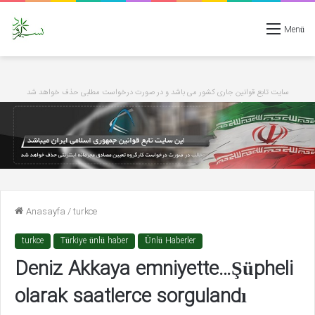
Menü
سایت تابع قوانین جاری کشور می باشد و در صورت درخواست مطلبی حذف خواهد شد
Anasayfa
/
turkce
turkce
Türkiye ünlü haber
Ünlü Haberler
Deniz Akkaya emniyette…Şüpheli
olarak saatlerce sorgulandı