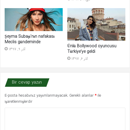
Şeyma Subaşı’nın nafakası
Meclis gündeminde
Ünlü Bollywood oyuncusu
آذر 9, 1397
Türkiye’ye geldi
آذر 6, 1397
Bir cevap yazın
E-posta hesabınız yayımlanmayacak.
Gerekli alanlar
*
ile
işaretlenmişlerdir
Y
o
r