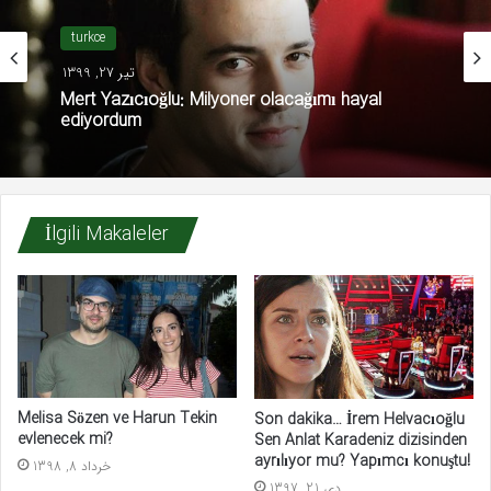
turkce
تیر 27, 1399
Mert Yazıcıoğlu: Milyoner olacağımı hayal
ediyordum
İlgili Makaleler
Melisa Sözen ve Harun Tekin
Son dakika… İrem Helvacıoğlu
evlenecek mi?
Sen Anlat Karadeniz dizisinden
ayrılıyor mu? Yapımcı konuştu!
خرداد 8, 1398
دی 21, 1397