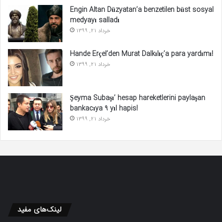
Engin Altan Düzyatan’a benzetilen büst sosyal
medyayı salladı
خرداد 21, 1399
Hande Erçel’den Murat Dalkılıç’a para yardımı!
خرداد 21, 1399
Şeyma Subaşı’ hesap hareketlerini paylaşan
bankacıya 9 yıl hapis!
خرداد 21, 1399
لینک‌های مفید