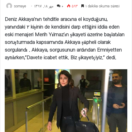
somaye
مهر 18, 1397
۰
593
1 dakika okuma süresi
Deniz Akkaya’nın tehditle aracına el koyduğunu,
yanındaki 2 kişinin de kendisini darp ettiğini iddia eden
eski menajeri Merih Yılmaz’ın şikayeti üzerine başlatılan
soruşturmada kapsamında Akkaya şüpheli olarak
sorgulandı . Akkaya, sorgusunun ardından Emniyetten
ayrılırken,”Davete icabet ettik. Biz şikayetçiyiz.” dedi.