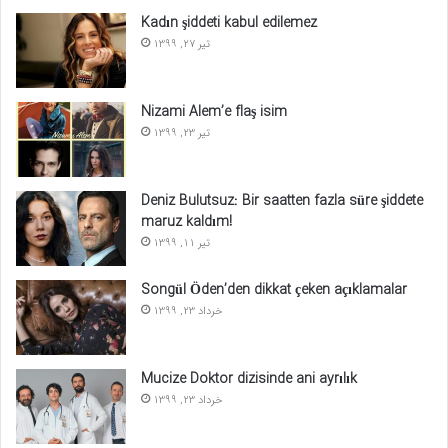
Kadın şiddeti kabul edilemez
تیر 27, 1399
Nizami Alem’e flaş isim
تیر 23, 1399
Deniz Bulutsuz: Bir saatten fazla süre şiddete
maruz kaldım!
تیر 11, 1399
Songül Öden’den dikkat çeken açıklamalar
خرداد 23, 1399
Mucize Doktor dizisinde ani ayrılık
خرداد 23, 1399