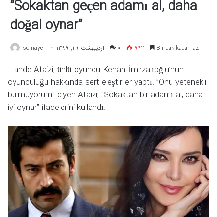
”Sokaktan geçen adamı al, daha
doğal oynar”
somaye
اردیبهشت 29, 1399
۰
942
Bir dakikadan az
Hande Ataizi, ünlü oyuncu Kenan İmirzalıoğlu’nun
oyunculuğu hakkında sert eleştiriler yaptı. ”Onu yetenekli
bulmuyorum” diyen Ataizi, ”Sokaktan bir adamı al, daha
iyi oynar” ifadelerini kullandı.