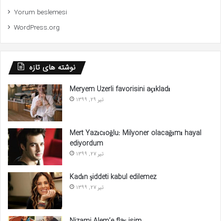
Yorum beslemesi
WordPress.org
نوشته های تازه
Meryem Uzerli favorisini açıkladı
تیر 29, 1399
Mert Yazıcıoğlu: Milyoner olacağımı hayal
ediyordum
تیر 27, 1399
Kadın şiddeti kabul edilemez
تیر 27, 1399
Nizami Alem’e flaş isim