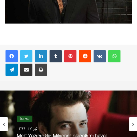
LinkedIn
Tumblr
Pinterest
Reddit
VKontakte
WhatsAp
Telegram
E-Posta ile paylaş
Yazdır
Türkiye ünlü haber
turkce
تیر 27, 1399