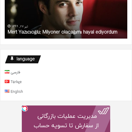
تیر 27, 1399
Kadın şiddeti kabul edilemez
language
فارسی
Türkçe
English