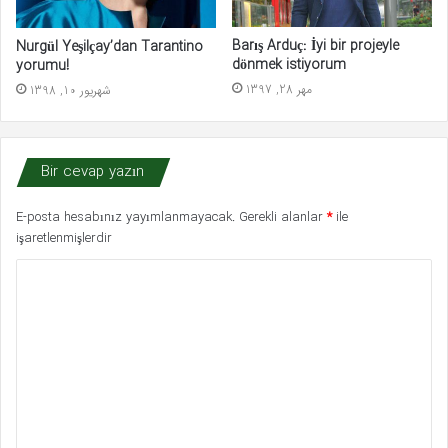
Barış Arduç: İyi bir projeyle
Nurgül Yeşilçay’dan Tarantino
dönmek istiyorum
yorumu!
مهر 28, 1397
شهریور 10, 1398
Bir cevap yazın
E-posta hesabınız yayımlanmayacak.
Gerekli alanlar
*
ile
işaretlenmişlerdir
Y
o
r
u
m
*