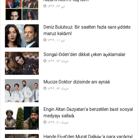
تیر 23, 1399
Deniz Bulutsuz: Bir saatten fazla süre şiddete
maruz kaldım!
تیر 11, 1399
Songül Öden’den dikkat çeken açıklamalar
خرداد 23, 1399
Mucize Doktor dizisinde ani ayrılık
خرداد 23, 1399
Engin Altan Düzyatan’a benzetilen büst sosyal
medyayı salladı
خرداد 21, 1399
Hande Erçel’den Murat Dalkılıç’a para yardımı!