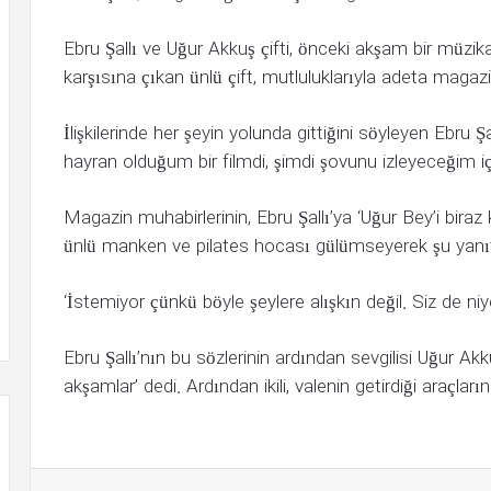
Ebru Şallı ve Uğur Akkuş çifti, önceki akşam bir müzika
karşısına çıkan ünlü çift, mutluluklarıyla adeta magazi
İlişkilerinde her şeyin yolunda gittiğini söyleyen Ebru Şal
hayran olduğum bir filmdi, şimdi şovunu izleyeceğim i
Magazin muhabirlerinin, Ebru Şallı’ya ‘Uğur Bey’i bir
ünlü manken ve pilates hocası gülümseyerek şu yanıt
‘İstemiyor çünkü böyle şeylere alışkın değil. Siz de n
Ebru Şallı’nın bu sözlerinin ardından sevgilisi Uğur Ak
akşamlar’ dedi. Ardından ikili, valenin getirdiği araçlar
LinkedIn
Tumb