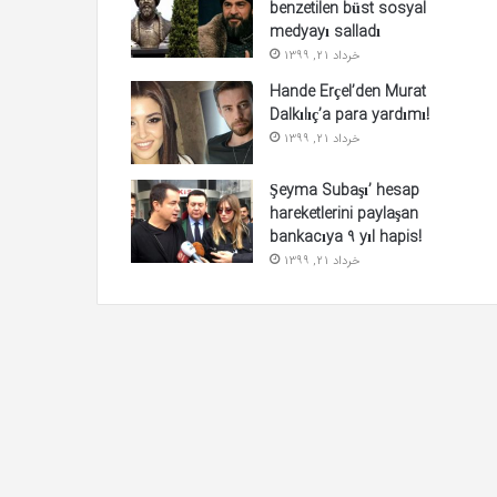
benzetilen büst sosyal
medyayı salladı
خرداد 21, 1399
Hande Erçel’den Murat
Dalkılıç’a para yardımı!
خرداد 21, 1399
Şeyma Subaşı’ hesap
hareketlerini paylaşan
bankacıya 9 yıl hapis!
خرداد 21, 1399