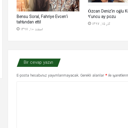
Özcan Deniz’in oğlu Ku
Bensu Soral, Fahriye Evcen’i
9’uncu ay pozu
tahtından etti!
آذر 15, 1397
اسفند 10, 1397
Bir cevap yazın
E-posta hesabınız yayımlanmayacak.
Gerekli alanlar
*
ile işaretlenm
Y
o
r
u
m