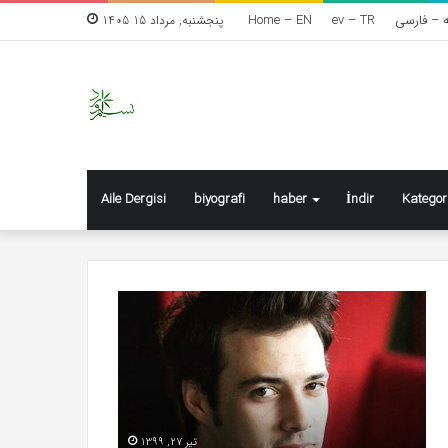
Home – EN
ev – TR
ه – فارسی
پنجشنبه, مرداد 15 1405
Aile Dergisi
biyografi
haber
İndir
Kategor
Mert
Kad
Yazıcıoğlu:
şidd
Milyoner
kab
olacağımı
edi
hayal
ediyordum
تیر 27, 1399