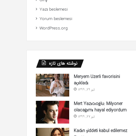
Giriş
Yazı beslemesi
Yorum beslemesi
WordPress.org
نوشته های تازه
Meryem Uzerli favorisini
açıkladı
تیر 29, 1399
Mert Yazıcıoğlu: Milyoner
olacağımı hayal ediyordum
تیر 27, 1399
Kadın şiddeti kabul edilemez