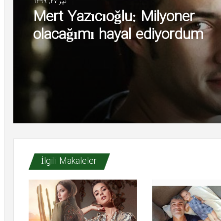
تیر 27, 1399
Mert Yazıcıoğlu: Milyoner
olacağımı hayal ediyordum
İlgili Makaleler