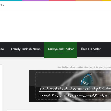
خان
ize
Trendy Turkish News
Türkiye ünlü haber
Ünlü Haberler
باشد و در صورت درخواست مطلبی حذف خواهد شد
ın
Nizami
eti
Alem’e
ul
flaş
lemez
isim