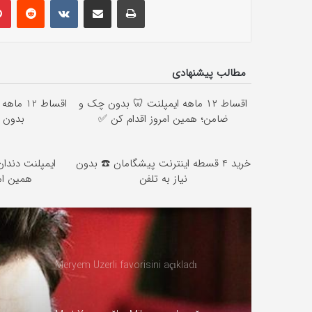
مطالب پیشنهادی
اقساط ۱۲ ماهه ایمپلنت 🦷 بدون چک و
اقساط 12
ضامن؛ همین امروز اقدام کن ✅
بدو ✨
خرید 4 قسطه اینترنت پیشگامان ☎️ بدون
نیاز به تلفن
همین  ✅
Meryem Uzerli favorisini açıkladı