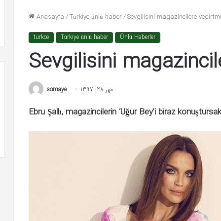
تیر 23, 1399
تیر 27, 1399
Anasayfa
/
Türkiye ünlü haber
/
Sevgilisini magazincilere yedirtm
adın şiddeti kabul edilemez
Nizami Alem’e flaş 
turkce
Türkiye ünlü haber
Ünlü Haberler
Sevgilisini magazincil
somaye
مهر 28, 1397
Ebru Şallı, magazincilerin ‘Uğur Bey’i biraz konuştursa