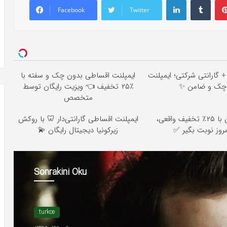
Facebook
Twitter
 ماهه + گارانتی شرکتی؛ ایمپلنت
ایمپلنت اقساطی بدون چک و سفته با
ن چک و ضامن
٪۲۵ تخفیف 👈 ویزیت رایگان توسط
متخصص
ایمپلنت دندان با ۲۵٪ تخفیف واقعی،
ایمپلنت اقساطی گارانتی‌دار 🦷 با روکش
امروز نوبت بگیر
زیرکونیا دیجیتال رایگان 💫
Sonrakini Oku
turkce