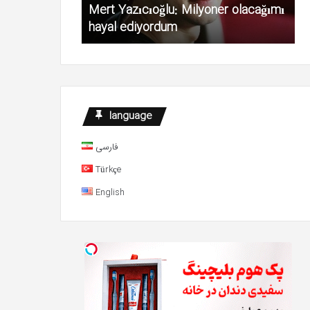
Mert Yazıcıoğlu: Milyoner olacağımı
i açıkladı
hayal ediyordum
K
language
فارسی
Türkçe
English