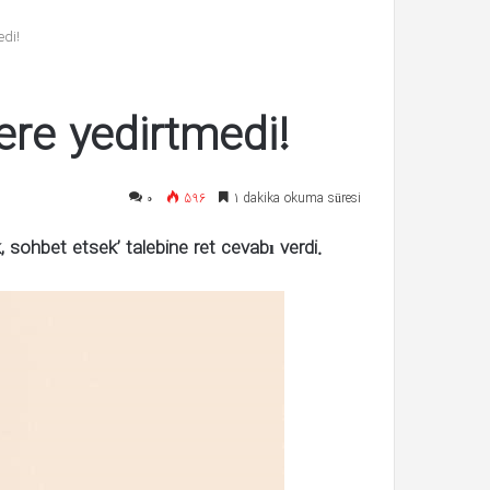
Deniz Bulutsuz: Bir saatten fazla
kaldım!
edi!
isim
süre şiddete maruz kaldım!
ere yedirtmedi!
۰
596
1 dakika okuma süresi
k, sohbet etsek’ talebine ret cevabı verdi.