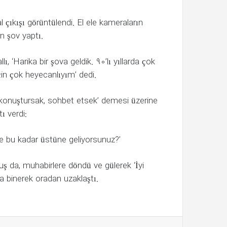
l çıkışı görüntülendi. El ele kameraların
n şov yaptı.
lı, ‘Harika bir şova geldik. 90’lı yıllarda çok
çin çok heyecanlıyım’ dedi.
az konuştursak, sohbet etsek’ demesi üzerine
ı verdi:
iye bu kadar üstüne geliyorsunuz?’
kuş da, muhabirlere döndü ve gülerek ‘İyi
ına binerek oradan uzaklaştı.
lr
Pinterest
Reddit
VKontakte
E-Posta ile paylaş
Yazdır