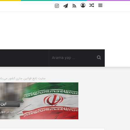
Instagram
Telegram
RSS
Kayıt
Rastgele
Kenar
Ol
Makale
Bölmesi
Arama
yap
سایت تابع قوانین جاری کشور می 
Deniz
...
Bulutsuz:
Bir
saatten
fazla
süre
şiddete
تیر 11, 1399
maruz