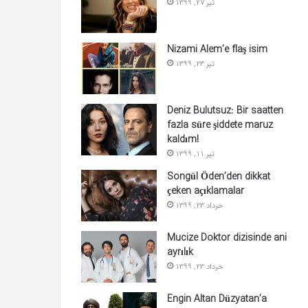
تیر 27, 1399
Nizami Alem’e flaş isim
تیر 23, 1399
Deniz Bulutsuz: Bir saatten
fazla süre şiddete maruz
kaldım!
تیر 11, 1399
Songül Öden’den dikkat
çeken açıklamalar
خرداد 23, 1399
Mucize Doktor dizisinde ani
ayrılık
خرداد 23, 1399
Engin Altan Düzyatan’a