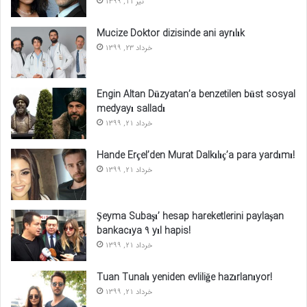
تیر 11, 1399
Mucize Doktor dizisinde ani ayrılık
خرداد 23, 1399
Engin Altan Düzyatan’a benzetilen büst sosyal
medyayı salladı
خرداد 21, 1399
Hande Erçel’den Murat Dalkılıç’a para yardımı!
خرداد 21, 1399
Şeyma Subaşı’ hesap hareketlerini paylaşan
bankacıya 9 yıl hapis!
خرداد 21, 1399
Tuan Tunalı yeniden evliliğe hazırlanıyor!
خرداد 21, 1399