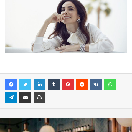
LinkedIn
Tumblr
Pinterest
Reddit
VKontakte
WhatsAp
Telegram
E-Posta ile paylaş
Yazdır