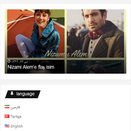
Nizami
De
Alem’e
Bu
flaş
Bir
isim
sa
fa
sü
şi
ma
ka
تیر 23, 1399
Nizami Alem’e flaş isim
language
فارسی
Türkçe
English