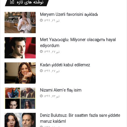
نوشته های تازه
Meryem Uzerli favorisini açıkladı
تیر 29, 1399
Mert Yazıcıoğlu: Milyoner olacağımı hayal
ediyordum
تیر 27, 1399
Kadın şiddeti kabul edilemez
تیر 27, 1399
Nizami Alem’e flaş isim
تیر 23, 1399
Deniz Bulutsuz: Bir saatten fazla süre şiddete
maruz kaldım!