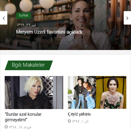
turkce
تیر 29, 1399
Meryem Uzerli favorisini açıkladı
İlgili Makaleler
Çeyiz şakası
“Bunlar özel konular
girmeyelim!”
آذر 1, 1397
خرداد 17, 1398