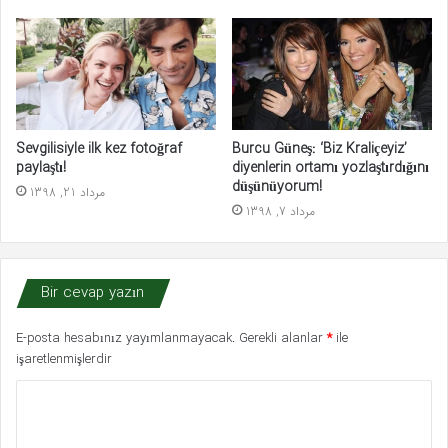
Sevgilisiyle ilk kez fotoğraf
Burcu Güneş: ‘Biz Kraliçeyiz’
paylaştı!
diyenlerin ortamı yozlaştırdığını
düşünüyorum!
مرداد 21, 1398
مرداد 7, 1398
Bir cevap yazın
E-posta hesabınız yayımlanmayacak.
Gerekli alanlar
*
ile
işaretlenmişlerdir
Y
o