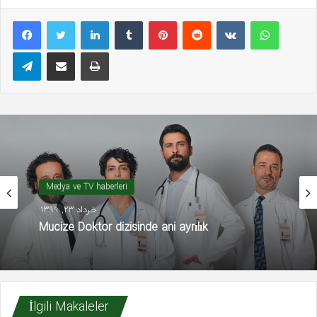
LinkedIn
Tumblr
Pinterest
Reddit
VKontakte
WhatsAp
Telegram
E-Posta ile paylaş
Yazdır
Medya ve TV haberleri
خرداد 23, 1399
Mucize Doktor dizisinde ani ayrılık
İlgili Makaleler