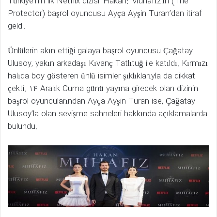
Türkiye’nin ilk Netflix dizisi ‘Hakan: Muhafız’ın (The
Protector) başrol oyuncusu Ayça Ayşin Turan’dan itiraf
geldi.
Ünlülerin akın ettiği galaya başrol oyuncusu Çağatay
Ulusoy, yakın arkadaşı Kıvanç Tatlıtuğ ile katıldı. Kırmızı
halıda boy gösteren ünlü isimler şıklıklarıyla da dikkat
çekti. 14 Aralık Cuma günü yayına girecek olan dizinin
başrol oyuncularından Ayça Ayşin Turan ise, Çağatay
Ulusoy’la olan sevişme sahneleri hakkında açıklamalarda
bulundu.