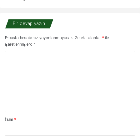
Bir cevap yazın
E-posta hesabınız yayımlanmayacak.
Gerekli alanlar
*
ile
işaretlenmişlerdir
Y
o
r
u
m
*
İsim
*