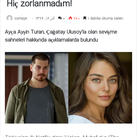
Hiç zorlanmadım!
somaye
آذر 16, 1397
۰
780
1 dakika okuma süresi
Ayça Ayşin Turan, Çağatay Ulusoy’la olan sevişme
sahneleri hakkında açıklamalarda bulundu