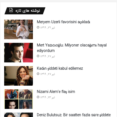
نوشته های تازه
Meryem Uzerli favorisini açıkladı
تیر 29, 1399
Mert Yazıcıoğlu: Milyoner olacağımı hayal
ediyordum
تیر 27, 1399
Kadın şiddeti kabul edilemez
تیر 27, 1399
Nizami Alem’e flaş isim
تیر 23, 1399
Deniz Bulutsuz: Bir saatten fazla süre şiddete