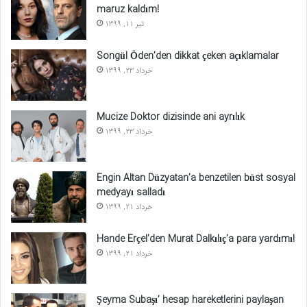
maruz kaldım!
تیر 11, 1399
Songül Öden’den dikkat çeken açıklamalar
خرداد 23, 1399
Mucize Doktor dizisinde ani ayrılık
خرداد 23, 1399
Engin Altan Düzyatan’a benzetilen büst sosyal
medyayı salladı
خرداد 21, 1399
Hande Erçel’den Murat Dalkılıç’a para yardımı!
خرداد 21, 1399
Şeyma Subaşı’ hesap hareketlerini paylaşan