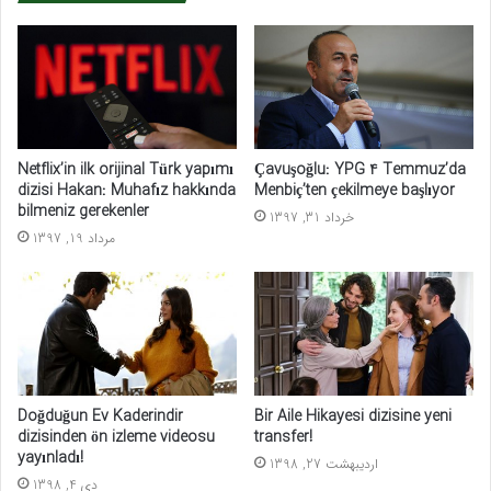
Netflix’in ilk orijinal Türk yapımı
Çavuşoğlu: YPG 4 Temmuz’da
dizisi Hakan: Muhafız hakkında
Menbiç’ten çekilmeye başlıyor
bilmeniz gerekenler
خرداد 31, 1397
مرداد 19, 1397
Doğduğun Ev Kaderindir
Bir Aile Hikayesi dizisine yeni
dizisinden ön izleme videosu
transfer!
yayınladı!
اردیبهشت 27, 1398
دی 4, 1398