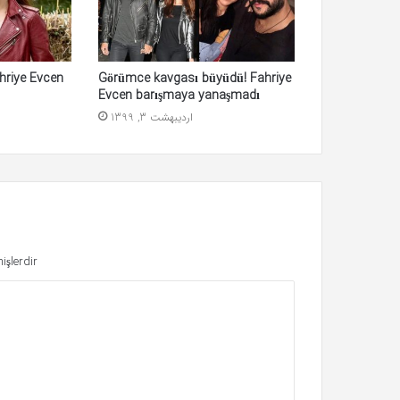
hriye Evcen
Görümce kavgası büyüdü! Fahriye
Evcen barışmaya yanaşmadı
اردیبهشت 3, 1399
işlerdir