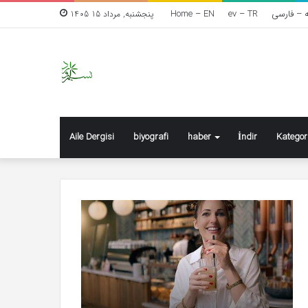
Home – EN
ev – TR
ه – فارسی
پنجشنبه, مرداد 15 1405
Aile Dergisi
biyografi
haber
İndir
Kategor
Meryem
Mer
Uzerli
Yazı
favorisini
Mil
açıkladı
ola
hay
edi