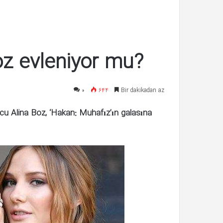
تیر 23, 1399
 edilemez
Nizami Alem’e flaş isim
oz evleniyor mu?
۰
644
Bir dakikadan az
u Alina Boz, ‘Hakan: Muhafız’ın galasına