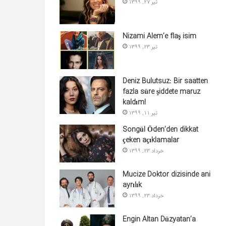
تیر 27, 1399
Nizami Alem’e flaş isim
تیر 23, 1399
Deniz Bulutsuz: Bir saatten
fazla süre şiddete maruz
kaldım!
تیر 11, 1399
Songül Öden’den dikkat
çeken açıklamalar
خرداد 23, 1399
Mucize Doktor dizisinde ani
ayrılık
خرداد 23, 1399
Engin Altan Düzyatan’a