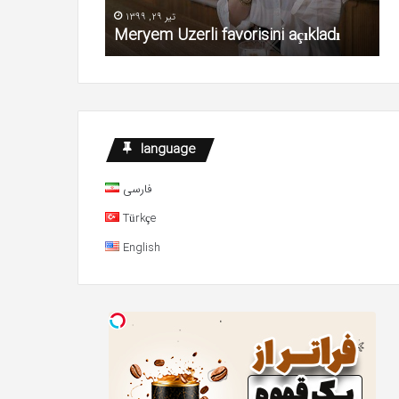
tten fazla
M
تیر 29, 1399
dım!
Meryem Uzerli favorisini açıkladı
h
language
فارسی
Türkçe
English