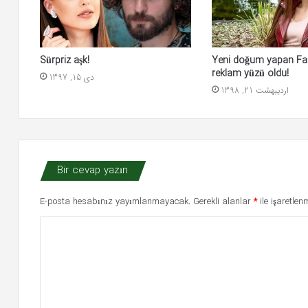
Yeni doğum yapan Fa
Sürpriz aşk!
reklam yüzü oldu!
دی 15, 1397
اردیبهشت 21, 1398
Bir cevap yazın
E-posta hesabınız yayımlanmayacak.
Gerekli alanlar
*
ile işaretlenm
Y
o
r
u