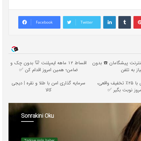
LinkedIn
Tumb
Facebook
Twitter
ه اینترنت پیشگامان ☎️ بدون
اقساط ۱۲ ماهه ایمپلنت 🦷 بدون چک و
یاز به تلفن
ضامن؛ همین امروز اقدام کن ✅
ایمپلنت دندان با ۲۵٪ تخفیف واقعی،
سرمایه گذاری امن با طلا و نقره | دیجی
امروز نوبت بگیر
کالا
Sonrakini Oku
Türkiye ünlü haber