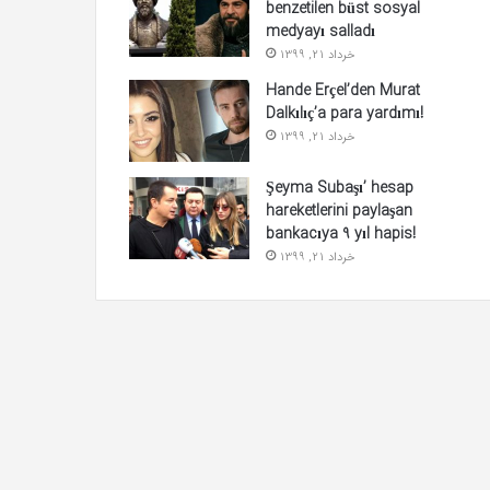
benzetilen büst sosyal
medyayı salladı
خرداد 21, 1399
Hande Erçel’den Murat
Dalkılıç’a para yardımı!
خرداد 21, 1399
Şeyma Subaşı’ hesap
hareketlerini paylaşan
bankacıya 9 yıl hapis!
خرداد 21, 1399