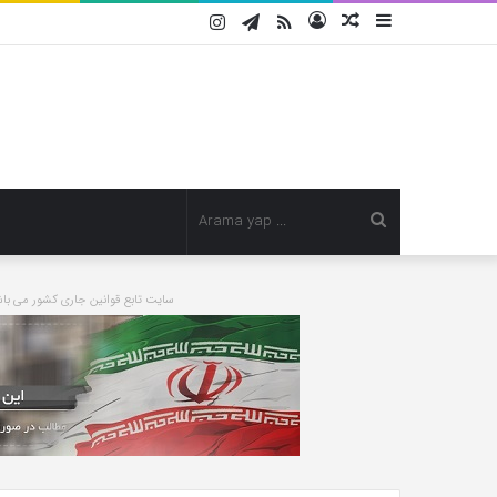
Instagram
Telegram
RSS
Kayıt
Rastgele
Kenar
Ol
Makale
Bölmesi
Arama
yap
سایت تابع قوانین جاری کشور می 
Nizami
...
Alem’e
flaş
isim