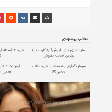
lr
Pinterest
Reddit
VKontakte
E-Posta ile paylaş
Yazdır
مطالب پیشنهادی
ساینا داری برای فروش؟ با کارنامه به
خرید 4 قسط
بهترین قیمت بفروش!
ن
سرمایه‌گذاری بلندمدت با خرید طلا از
دیجی‌کالا
همین  ✅
Meryem Uzerli favorisini açıkladı