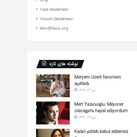
Giriş
Yazı beslemesi
Yorum beslemesi
WordPress.org
نوشته های تازه
Meryem Uzerli favorisini
açıkladı
تیر 29, 1399
Mert Yazıcıoğlu: Milyoner
olacağımı hayal ediyordum
تیر 27, 1399
Kadın şiddeti kabul edilemez