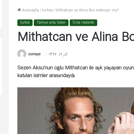
ert Yazıcıoğlu: Milyoner olacağımı
تیر 27, 1399
Anasayfa
/
turkce
/
Mithatcan ve Alina Boz evleniyor mu?
ayal ediyordum
Kadın şiddeti kabul
turkce
Türkiye ünlü haber
Ünlü Haberler
Mithatcan ve Alina B
somaye
آذر 16, 1397
Sezen Aksu’nun oğlu Mithatcan ile aşk yaşayan oyunc
katılan isimler arasındaydı