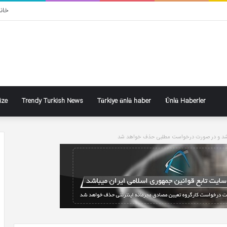
خان
ize
Trendy Turkish News
Türkiye ünlü haber
Ünlü Haberler
باشد و در صورت درخواست مطلبی حذف خواهد شد
t
Kadın
cıoğlu:
şiddeti
yoner
kabul
cağımı
edilemez
al
yordum
تیر 27, 1399