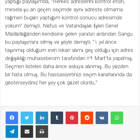
yaptığı paylaşımda, “Herkes adreslerini kontrol etsin,
mesela şu an geçen seçimde aynı adreste olmama
rağmen bugün yaptığım kontrol sonucu adresimde
yokum” demişti. Nüfus ve Vatandaşlık İşleri Genel
Müdürlüğünden kendisine gelen yanıtın ardından Sangu
bu paylaşımını silmiş ve şöyle demişti: “1 yıl önce
taşınmış olduğum evin iskan alımı geç olduğu için adres
değişikliği muhasebecim tarafından 29 Mart’ta yapılmış.
Seçmen listeleri daha önce askıya alınmış. Bu yüzden
bir hata olmuş. Bu hassasiyetinizi seçim kararlarında da
gösterseydiniz her şey çok güzel olurdu.”
LinkedIn
Tumblr
Pinterest
Reddit
VKontakte
WhatsAp
Telegram
E-Posta ile paylaş
Yazdır