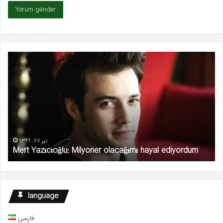
Mert
Ka
Yazıcıoğlu:
şid
Milyoner
ka
olacağımı
ed
hayal
ediyordum
تیر 27, 1399
Mert Yazıcıoğlu: Milyoner olacağımı hayal ediyordum
language
فارسی