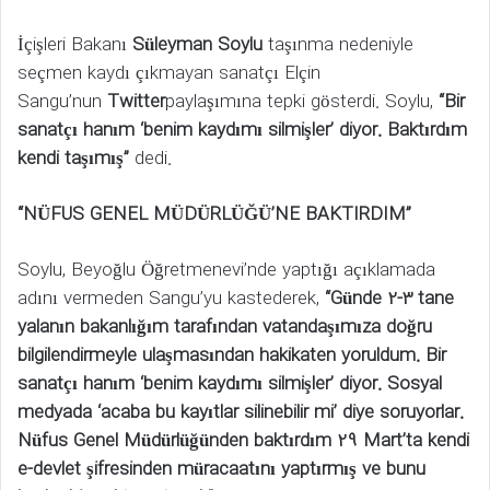
İçişleri Bakanı
Süleyman Soylu
taşınma nedeniyle
seçmen kaydı çıkmayan sanatçı Elçin
Sangu’nun
Twitter
paylaşımına tepki gösterdi. Soylu,
“Bir
sanatçı hanım ‘benim kaydımı silmişler’ diyor. Baktırdım
kendi taşımış”
dedi.
“NÜFUS GENEL MÜDÜRLÜĞÜ’NE BAKTIRDIM”
Soylu, Beyoğlu Öğretmenevi’nde yaptığı açıklamada
adını vermeden Sangu’yu kastederek,
“Günde 2-3 tane
yalanın bakanlığım tarafından vatandaşımıza doğru
bilgilendirmeyle ulaşmasından hakikaten yoruldum. Bir
sanatçı hanım ‘benim kaydımı silmişler’ diyor. Sosyal
medyada ‘acaba bu kayıtlar silinebilir mi’ diye soruyorlar.
Nüfus Genel Müdürlüğünden baktırdım 29 Mart’ta kendi
e-devlet şifresinden müracaatını yaptırmış ve bunu