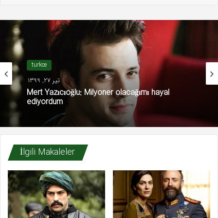
turkce
تیر 27, 1399
Mert Yazıcıoğlu: Milyoner olacağımı hayal
ediyordum
İlgili Makaleler