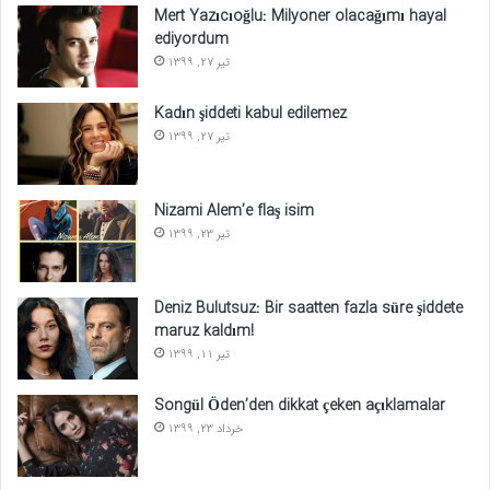
Mert Yazıcıoğlu: Milyoner olacağımı hayal
ediyordum
تیر 27, 1399
Kadın şiddeti kabul edilemez
تیر 27, 1399
Nizami Alem’e flaş isim
تیر 23, 1399
Deniz Bulutsuz: Bir saatten fazla süre şiddete
maruz kaldım!
تیر 11, 1399
Songül Öden’den dikkat çeken açıklamalar
خرداد 23, 1399