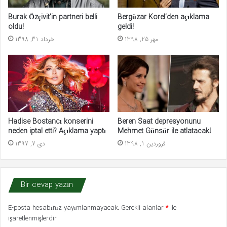
Burak Özçivit’in partneri belli
Bergüzar Korel’den açıklama
oldu!
geldi!
مهر 25, 1398
خرداد 31, 1398
Beren Saat depresyonunu
Hadise Bostancı konserini
Mehmet Günsür ile atlatacak!
neden iptal etti? Açıklama yaptı
فروردین 1, 1398
دی 7, 1397
Bir cevap yazın
E-posta hesabınız yayımlanmayacak.
Gerekli alanlar
*
ile
işaretlenmişlerdir