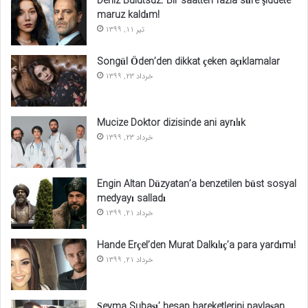
Deniz Bulutsuz: Bir saatten fazla süre şiddete
maruz kaldım!
تیر 11, 1399
Songül Öden’den dikkat çeken açıklamalar
خرداد 23, 1399
Mucize Doktor dizisinde ani ayrılık
خرداد 23, 1399
Engin Altan Düzyatan’a benzetilen büst sosyal
medyayı salladı
خرداد 21, 1399
Hande Erçel’den Murat Dalkılıç’a para yardımı!
خرداد 21, 1399
Şeyma Subaşı’ hesap hareketlerini paylaşan