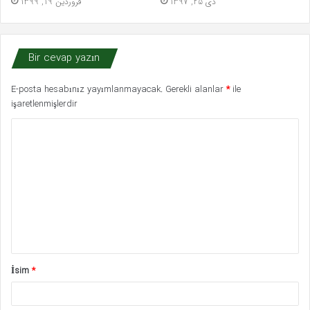
دی 25, 1397
فروردین 19, 1399
Bir cevap yazın
E-posta hesabınız yayımlanmayacak.
Gerekli alanlar
*
ile
işaretlenmişlerdir
Y
o
r
u
m
*
İsim
*