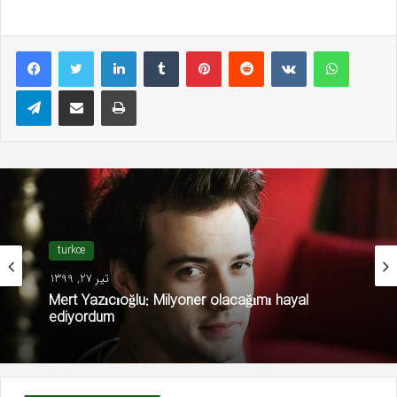
LinkedIn
Tumblr
Pinterest
Reddit
VKontakte
WhatsAp
Telegram
E-Posta ile paylaş
Yazdır
turkce
تیر 27, 1399
Mert Yazıcıoğlu: Milyoner olacağımı hayal
ediyordum