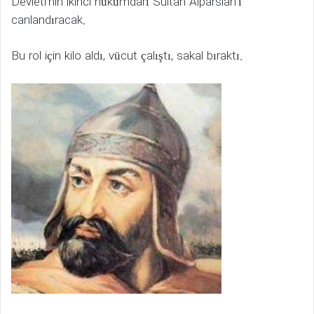
Devleti’nin ikinci hükümdarı Sultan Alparslan’ı
canlandıracak.
Bu rol için kilo aldı, vücut çalıştı, sakal bıraktı.