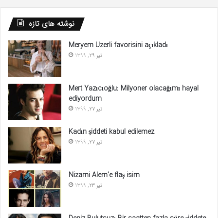
نوشته های تازه
Meryem Uzerli favorisini açıkladı
تیر 29, 1399
Mert Yazıcıoğlu: Milyoner olacağımı hayal
ediyordum
تیر 27, 1399
Kadın şiddeti kabul edilemez
تیر 27, 1399
Nizami Alem’e flaş isim
تیر 23, 1399