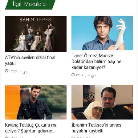
İlgili Makaleler
Taner Ölmez, Mucize
ATV’nin sevilen dizisi final
Doktor’dan bölüm başı ne
yaptı!
kadar kazanıyor?
دی 9, 1397
دی 10, 1398
İbrahim Tatlıses’in annesi
Kıvanç Tatlıtuğ Çukur’a mı
hayatını kaybetti
geliyor? Şaşırtan gelişme…