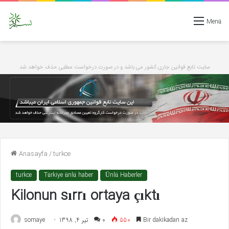
Menü
سایت تابع قوانین جاری کشور می باشد و در صورت درخواست مطلبی حذف خواهد شد
Anasayfa
/
turkce
turkce
Türkiye ünlü haber
Ünlü Haberler
Kilonun sırrı ortaya çıktı
somaye
تیر 4, 1398
۰
550
Bir dakikadan az