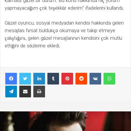
kalması güzel bir durum. Bu konu hakkında hiç yorum
yapmayacağım çok teşekkür ederim” ifadelerini kullandı.
Güzel oyuncu, sosyal medyadan kendisi hakkında gelen
mesajları fırsat buldukça okumaya ve takip etmeye
çalıştığını, gelen güzel mesajlarının kendisini çok mutlu
ettiğini de sözlerine ekledi.
LinkedIn
Tumblr
Pinterest
Reddit
VKontakte
WhatsAp
Telegram
E-Posta ile paylaş
Yazdır