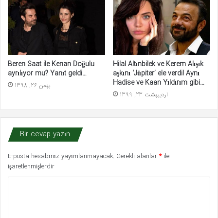
Beren Saat ile Kenan Doğulu
Hilal Altınbilek ve Kerem Alışık
ayrılıyor mu? Yanıt geldi…
aşkını ‘Jüpiter’ ele verdi! Aynı
Hadise ve Kaan Yıldırım gibi…
بهمن 26, 1398
اردیبهشت 23, 1399
Bir cevap yazın
E-posta hesabınız yayımlanmayacak.
Gerekli alanlar
*
ile
işaretlenmişlerdir
Y
o
r