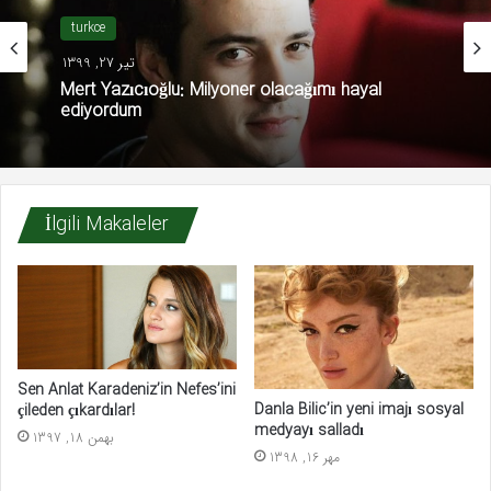
turkce
تیر 27, 1399
Mert Yazıcıoğlu: Milyoner olacağımı hayal
ediyordum
İlgili Makaleler
Sen Anlat Karadeniz’in Nefes’ini
Danla Bilic’in yeni imajı sosyal
çileden çıkardılar!
medyayı salladı
بهمن 18, 1397
مهر 16, 1398