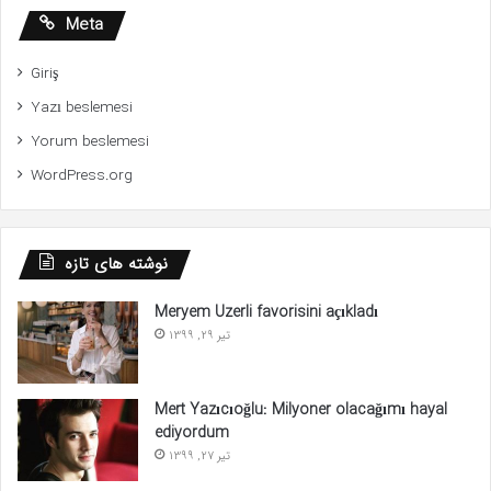
Meta
Giriş
Yazı beslemesi
Yorum beslemesi
WordPress.org
نوشته های تازه
Meryem Uzerli favorisini açıkladı
تیر 29, 1399
Mert Yazıcıoğlu: Milyoner olacağımı hayal
ediyordum
تیر 27, 1399