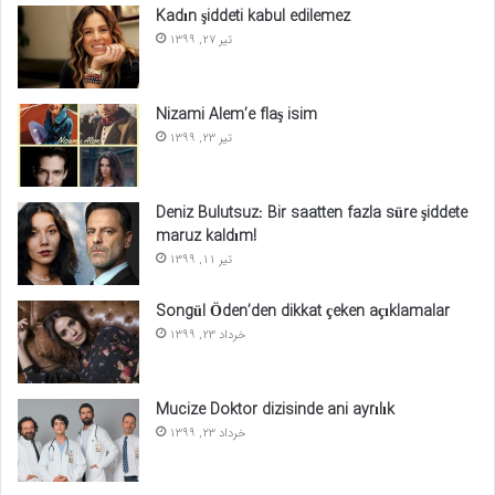
Kadın şiddeti kabul edilemez
تیر 27, 1399
Nizami Alem’e flaş isim
تیر 23, 1399
Deniz Bulutsuz: Bir saatten fazla süre şiddete
maruz kaldım!
تیر 11, 1399
Songül Öden’den dikkat çeken açıklamalar
خرداد 23, 1399
Mucize Doktor dizisinde ani ayrılık
خرداد 23, 1399