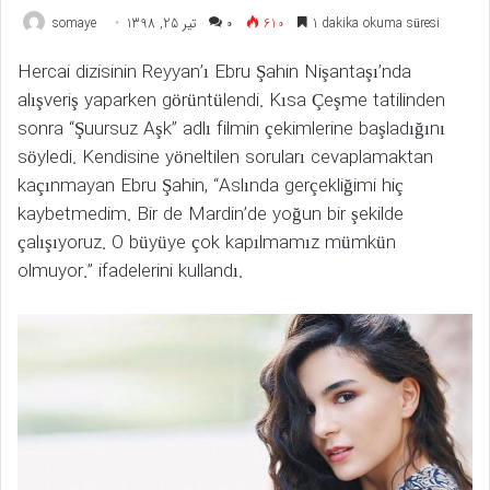
somaye
تیر 25, 1398
۰
610
1 dakika okuma süresi
Hercai dizisinin Reyyan’ı Ebru Şahin Nişantaşı’nda
alışveriş yaparken görüntülendi. Kısa Çeşme tatilinden
sonra “Şuursuz Aşk” adlı filmin çekimlerine başladığını
söyledi. Kendisine yöneltilen soruları cevaplamaktan
kaçınmayan Ebru Şahin, “Aslında gerçekliğimi hiç
kaybetmedim. Bir de Mardin’de yoğun bir şekilde
çalışıyoruz. O büyüye çok kapılmamız mümkün
olmuyor.” ifadelerini kullandı.