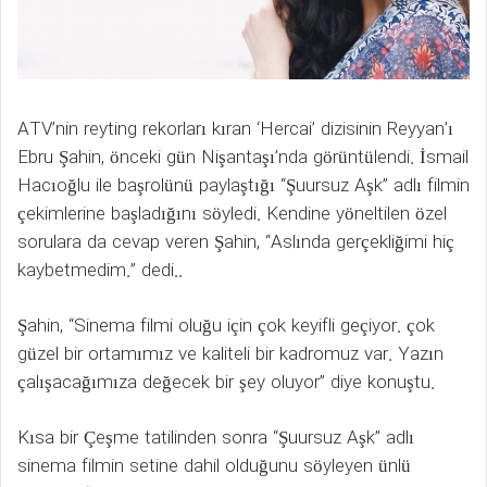
ATV’nin reyting rekorları kıran ‘Hercai’ dizisinin Reyyan’ı
Ebru Şahin, önceki gün Nişantaşı’nda görüntülendi. İsmail
Hacıoğlu ile başrolünü paylaştığı “Şuursuz Aşk” adlı filmin
çekimlerine başladığını söyledi. Kendine yöneltilen özel
sorulara da cevap veren Şahin, “Aslında gerçekliğimi hiç
kaybetmedim.” dedi..
Şahin, “Sinema filmi oluğu için çok keyifli geçiyor. çok
güzel bir ortamımız ve kaliteli bir kadromuz var. Yazın
çalışacağımıza değecek bir şey oluyor” diye konuştu.
Kısa bir Çeşme tatilinden sonra “Şuursuz Aşk” adlı
sinema filmin setine dahil olduğunu söyleyen ünlü