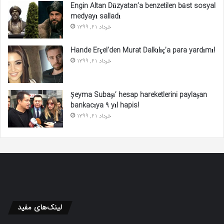
Engin Altan Düzyatan’a benzetilen büst sosyal
medyayı salladı
خرداد 21, 1399
Hande Erçel’den Murat Dalkılıç’a para yardımı!
خرداد 21, 1399
Şeyma Subaşı’ hesap hareketlerini paylaşan
bankacıya 9 yıl hapis!
خرداد 21, 1399
لینک‌های مفید