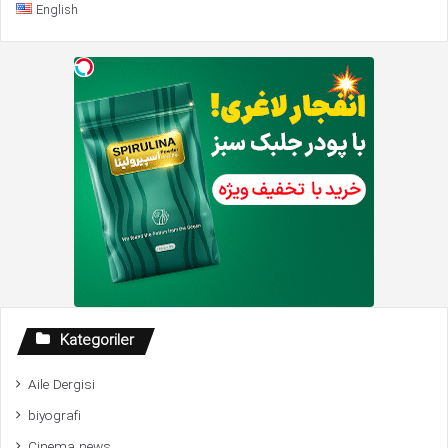
English
Kategoriler
Aile Dergisi
biyografi
Cinema news