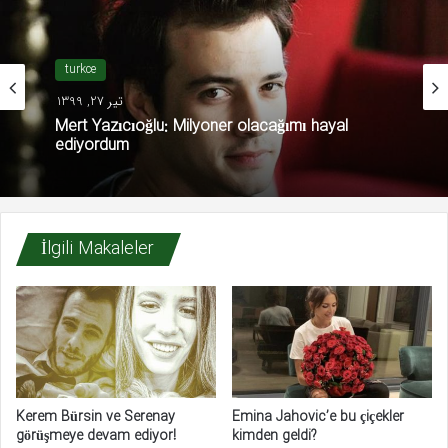
turkce
تیر 27, 1399
Mert Yazıcıoğlu: Milyoner olacağımı hayal
ediyordum
İlgili Makaleler
Kerem Bürsin ve Serenay
Emina Jahovic’e bu çiçekler
görüşmeye devam ediyor!
kimden geldi?