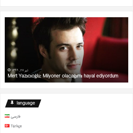
Mert
Ka
Yazıcıoğlu:
şid
Milyoner
ka
olacağımı
ed
hayal
ediyordum
تیر 27, 1399
Mert Yazıcıoğlu: Milyoner olacağımı hayal ediyordum
language
فارسی
Türkçe