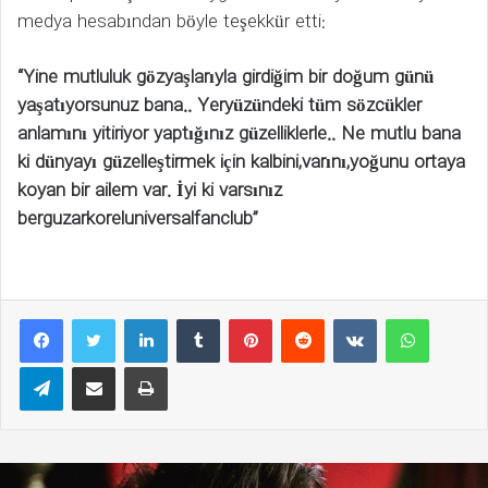
medya hesabından böyle teşekkür etti:
“Yine mutluluk gözyaşlarıyla girdiğim bir doğum günü
yaşatıyorsunuz bana.. Yeryüzündeki tüm sözcükler
anlamını yitiriyor yaptığınız güzelliklerle.. Ne mutlu bana
ki dünyayı güzelleştirmek için kalbini,varını,yoğunu ortaya
koyan bir ailem var. İyi ki varsınız
berguzarkoreluniversalfanclub”
LinkedIn
Tumblr
Pinterest
Reddit
VKontakte
WhatsAp
Telegram
E-Posta ile paylaş
Yazdır