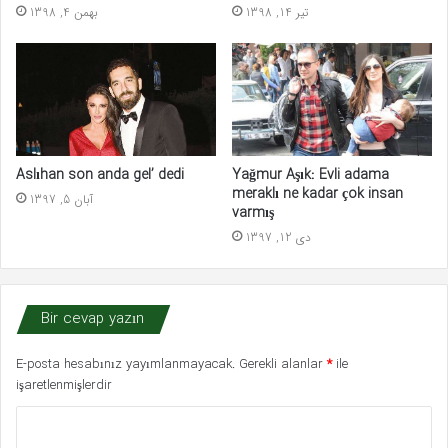
تیر 14, 1398
بهمن 4, 1398
Aslıhan son anda gel’ dedi
Yağmur Aşık: Evli adama
meraklı ne kadar çok insan
آبان 5, 1397
varmış
دی 12, 1397
Bir cevap yazın
E-posta hesabınız yayımlanmayacak.
Gerekli alanlar
*
ile
işaretlenmişlerdir
Y