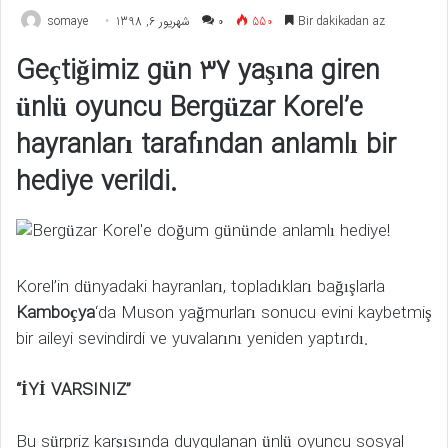
somaye
شهریور 6, 1398
۰
550
Bir dakikadan az
Geçtiğimiz gün 37 yaşına giren
ünlü oyuncu Bergüzar Korel’e
hayranları tarafından anlamlı bir
hediye verildi.
Korel’in dünyadaki hayranları, topladıkları bağışlarla
Kamboçya
‘da Muson yağmurları sonucu evini kaybetmiş
bir aileyi sevindirdi ve yuvalarını yeniden yaptırdı.
“İYİ VARSINIZ”
Bu sürpriz karşısında duygulanan ünlü oyuncu sosyal