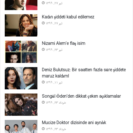
تیر 27, 1399
Kadın şiddeti kabul edilemez
تیر 27, 1399
Nizami Alem’e flaş isim
تیر 23, 1399
Deniz Bulutsuz: Bir saatten fazla süre şiddete
maruz kaldım!
تیر 11, 1399
Songül Öden’den dikkat çeken açıklamalar
خرداد 23, 1399
Mucize Doktor dizisinde ani ayrılık
خرداد 23, 1399