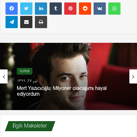
LinkedIn
Tumblr
Pinterest
Reddit
VKontakte
WhatsAp
Telegram
E-Posta ile paylaş
Yazdır
turkce
تیر 27, 1399
Mert Yazıcıoğlu: Milyoner olacağımı hayal
ediyordum
İlgili Makaleler