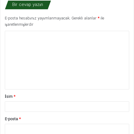
Bir cevap yazın
E-posta hesabınız yayımlanmayacak.
Gerekli alanlar
*
ile
işaretlenmişlerdir
Y
o
r
u
m
*
İsim
*
E-posta
*