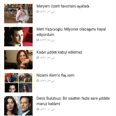
Meryem Uzerli favorisini açıkladı
تیر 29, 1399
Mert Yazıcıoğlu: Milyoner olacağımı hayal
ediyordum
تیر 27, 1399
Kadın şiddeti kabul edilemez
تیر 27, 1399
Nizami Alem’e flaş isim
تیر 23, 1399
Deniz Bulutsuz: Bir saatten fazla süre şiddete
maruz kaldım!
تیر 11, 1399