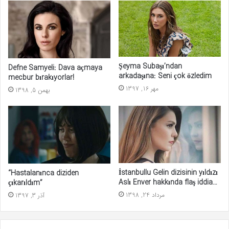
Şeyma Subaşı’ndan
Defne Samyeli: Dava açmaya
arkadaşına: Seni çok özledim
mecbur bırakıyorlar!
مهر 16, 1397
بهمن 5, 1398
İstanbullu Gelin dizisinin yıldızı
“Hastalanınca diziden
Aslı Enver hakkında flaş iddia…
çıkarıldım”
مرداد 24, 1398
آذر 3, 1397