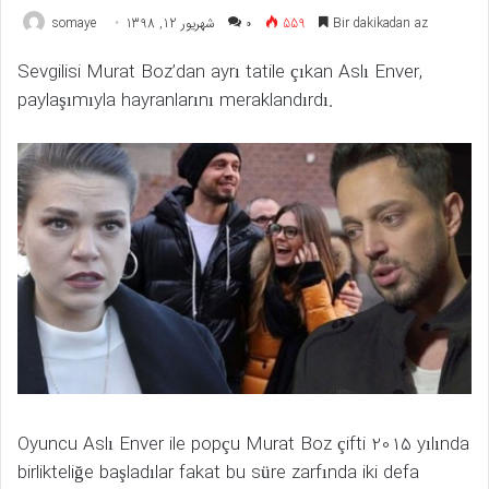
somaye
شهریور 12, 1398
۰
559
Bir dakikadan az
Sevgilisi Murat Boz’dan ayrı tatile çıkan Aslı Enver,
paylaşımıyla hayranlarını meraklandırdı.
Oyuncu Aslı Enver ile popçu Murat Boz çifti 2015 yılında
birlikteliğe başladılar fakat bu süre zarfında iki defa