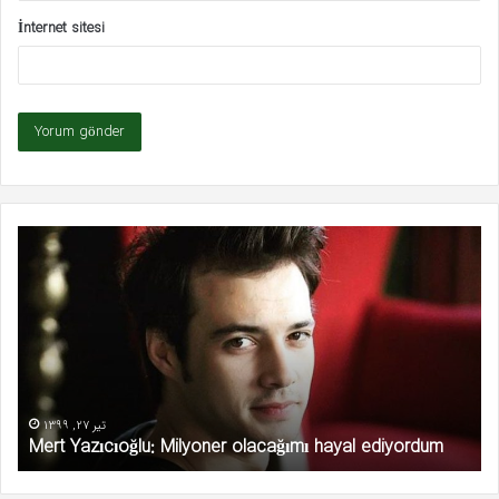
İnternet sitesi
Mert
Ka
Yazıcıoğlu:
şid
Milyoner
ka
olacağımı
ed
hayal
ediyordum
تیر 27, 1399
Mert Yazıcıoğlu: Milyoner olacağımı hayal ediyordum