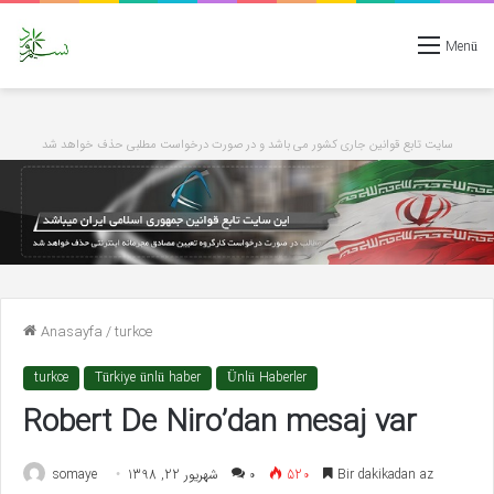
Menü
سایت تابع قوانین جاری کشور می باشد و در صورت درخواست مطلبی حذف خواهد شد
Anasayfa
/
turkce
turkce
Türkiye ünlü haber
Ünlü Haberler
Robert De Niro’dan mesaj var
somaye
شهریور 22, 1398
۰
520
Bir dakikadan az