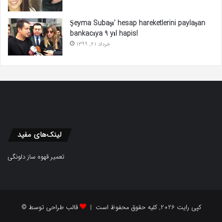
Şeyma Subaşı’ hesap hareketlerini paylaşan
bankacıya 9 yıl hapis!
خرداد 21, 1399
لینک‌های مفید
تعمیر قهوه ساز دلونگی
© کپی رایت 2026, کلیه حقوق محفوظ است |
قالب طراحی توسط