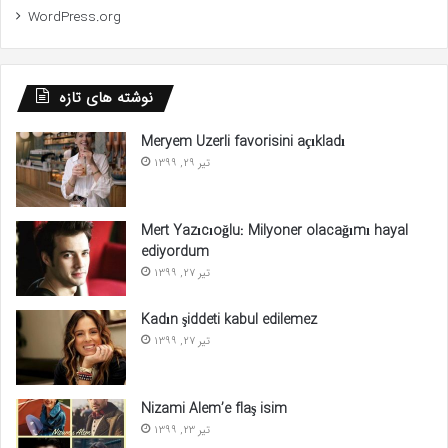
WordPress.org
نوشته های تازه
Meryem Uzerli favorisini açıkladı
تیر 29, 1399
Mert Yazıcıoğlu: Milyoner olacağımı hayal
ediyordum
تیر 27, 1399
Kadın şiddeti kabul edilemez
تیر 27, 1399
Nizami Alem’e flaş isim
تیر 23, 1399