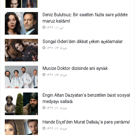
Deniz Bulutsuz: Bir saatten fazla süre şiddete
maruz kaldım!
تیر 11, 1399
Songül Öden’den dikkat çeken açıklamalar
خرداد 23, 1399
Mucize Doktor dizisinde ani ayrılık
خرداد 23, 1399
Engin Altan Düzyatan’a benzetilen büst sosyal
medyayı salladı
خرداد 21, 1399
Hande Erçel’den Murat Dalkılıç’a para yardımı!
خرداد 21, 1399