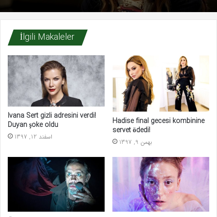
İlgili Makaleler
Ivana Sert gizli adresini verdi!
Hadise final gecesi kombinine
Duyan şoke oldu
servet ödedi!
اسفند 12, 1397
بهمن 9, 1397