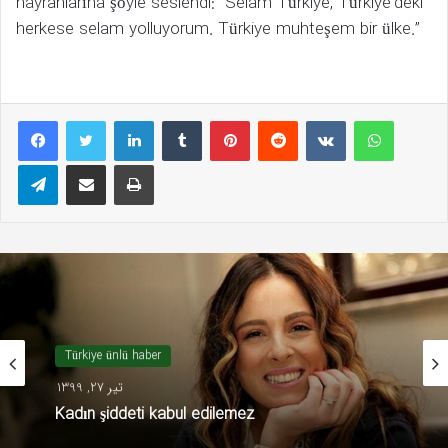
hayranlarına şöyle seslendi: “Selam Türkiye, Türkiye’deki
herkese selam yolluyorum. Türkiye muhteşem bir ülke.”
LinkedIn
Tumblr
Pinterest
Reddit
VKontakte
WhatsAp
Telegram
E-Posta ile paylaş
Yazdır
Türkiye ünlü haber
تیر 27, 1399
Kadın şiddeti kabul edilemez