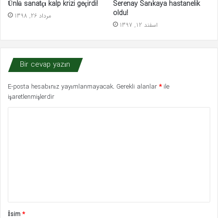
Serenay Sarıkaya hastanelik
Ünlü sanatçı kalp krizi geçirdi!
oldu!
مرداد 26, 1398
اسفند 12, 1397
Bir cevap yazın
E-posta hesabınız yayımlanmayacak.
Gerekli alanlar
*
ile
işaretlenmişlerdir
Y
o
r
u
m
*
İsim
*