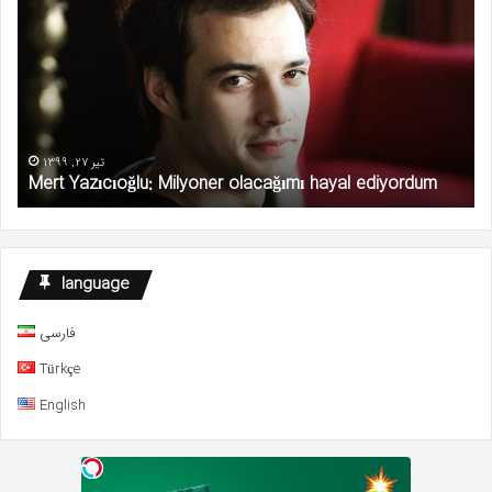
Milyoner
ka
olacağımı
ed
hayal
ediyordum
تیر 27, 1399
Mert Yazıcıoğlu: Milyoner olacağımı hayal ediyordum
language
فارسی
Türkçe
English