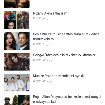
Nizami Alem’e flaş isim
تیر 23, 1399
Deniz Bulutsuz: Bir saatten fazla süre şiddete
maruz kaldım!
تیر 11, 1399
Songül Öden’den dikkat çeken açıklamalar
خرداد 23, 1399
Mucize Doktor dizisinde ani ayrılık
خرداد 23, 1399
Engin Altan Düzyatan’a benzetilen büst sosyal
medyayı salladı