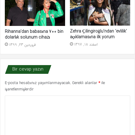
Zehra Çilingiroğlu’ndan ‘evlilik’
Rihanna’dan babasına 700 bin
açıklamasına ilk yorum
dolarlık solunum cihazı
اسفند 18, 1397
فروردین 23, 1399
Bir cevap yazın
E-posta hesabınız yayımlanmayacak.
Gerekli alanlar
*
ile
işaretlenmişlerdir
Y
o
r
u