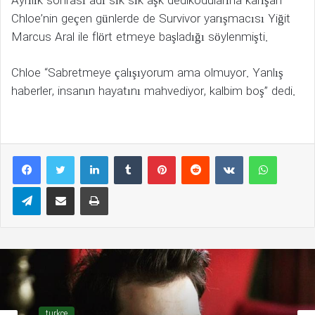
Ayrılık sonrası adı sık sık aşk dedikodularına karışan
Chloe’nin geçen günlerde de Survivor yarışmacısı Yiğit
Marcus Aral ile flört etmeye başladığı söylenmişti.
Chloe “Sabretmeye çalışıyorum ama olmuyor. Yanlış
haberler, insanın hayatını mahvediyor, kalbim boş” dedi.
LinkedIn
Tumblr
Pinterest
Reddit
VKontakte
WhatsAp
Telegram
E-Posta ile paylaş
Yazdır
turkce