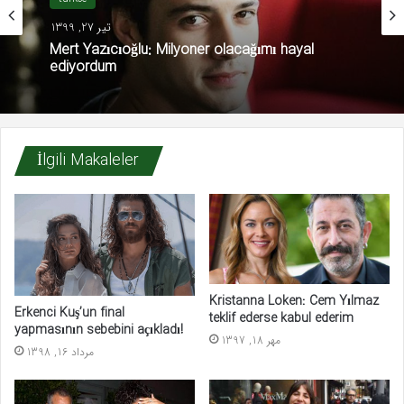
تیر 27, 1399
Mert Yazıcıoğlu: Milyoner olacağımı hayal
ediyordum
İlgili Makaleler
Kristanna Loken: Cem Yılmaz
Erkenci Kuş’un final
teklif ederse kabul ederim
yapmasının sebebini açıkladı!
مهر 18, 1397
مرداد 16, 1398