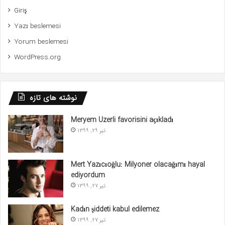
Giriş
Yazı beslemesi
Yorum beslemesi
WordPress.org
نوشته های تازه
Meryem Uzerli favorisini açıkladı
تیر 29, 1399
Mert Yazıcıoğlu: Milyoner olacağımı hayal
ediyordum
تیر 27, 1399
Kadın şiddeti kabul edilemez
تیر 27, 1399