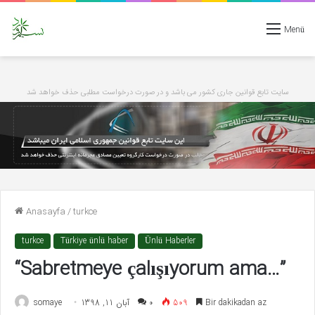
Menü
سایت تابع قوانین جاری کشور می باشد و در صورت درخواست مطلبی حذف خواهد شد
Anasayfa
/
turkce
turkce
Türkiye ünlü haber
Ünlü Haberler
“Sabretmeye çalışıyorum ama…”
somaye
آبان 11, 1398
۰
509
Bir dakikadan az