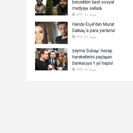
benzetilen büst sosyal
medyayı salladı
خرداد 21, 1399
Hande Erçel’den Murat
Dalkılıç’a para yardımı!
خرداد 21, 1399
Şeyma Subaşı’ hesap
hareketlerini paylaşan
bankacıya 9 yıl hapis!
خرداد 21, 1399