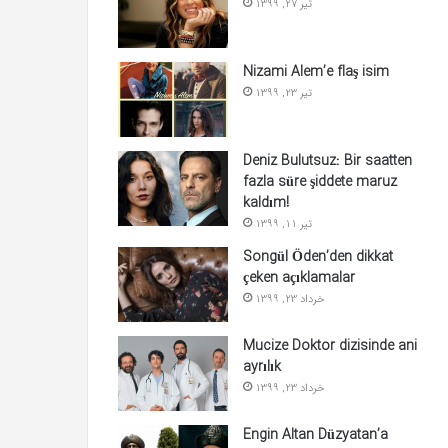
تیر 27, 1399
Nizami Alem’e flaş isim
تیر 23, 1399
Deniz Bulutsuz: Bir saatten
fazla süre şiddete maruz
kaldım!
تیر 11, 1399
Songül Öden’den dikkat
çeken açıklamalar
خرداد 23, 1399
Mucize Doktor dizisinde ani
ayrılık
خرداد 23, 1399
Engin Altan Düzyatan’a