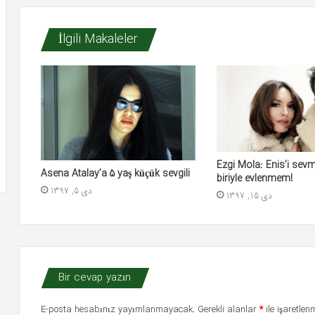
İlgili Makaleler
Ezgi Mola: Enis’i sev
Asena Atalay’a 5 yaş küçük sevgili
biriyle evlenmem!
دی 5, 1397
دی 15, 1397
Bir cevap yazın
E-posta hesabınız yayımlanmayacak.
Gerekli alanlar
*
ile işaretlenm