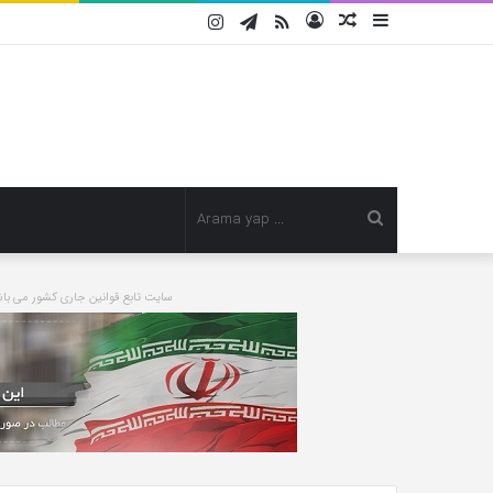
Instagram
Telegram
RSS
Kayıt
Rastgele
Kenar
Ol
Makale
Bölmesi
Arama
yap
سایت تابع قوانین جاری کشور می 
Deniz
...
Bulutsuz:
Bir
saatten
fazla
süre
şiddete
تیر 11, 1399
maruz