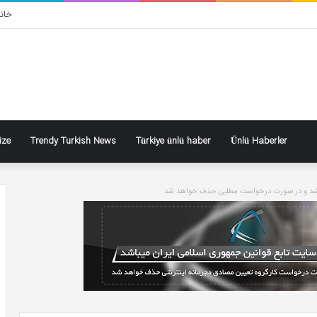
خان
ize
Trendy Turkish News
Türkiye ünlü haber
Ünlü Haberler
باشد و در صورت درخواست مطلبی حذف خواهد شد
ın
Nizami
eti
Alem’e
ul
flaş
lemez
isim