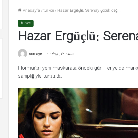
تیر 23, 1399
تیر 27, 1399
Anasayfa
/
turkce
/
Hazar Ergüçlü: Serenay çocuk değil!
adın şiddeti kabul edilemez
Nizami Alem’e flaş 
turkce
Hazar Ergüçlü: Serena
somaye
اسفند 12, 1398
Flormar’ın yeni maskarası önceki gün Feriye’de mark
sahipliğiyle tanıtıldı.