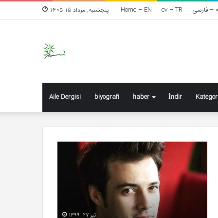
Home – EN
ev – TR
ه – فارسی
پنجشنبه, مرداد 15 1405
Aile Dergisi
biyografi
haber
İndir
Kategor
Mert
Kad
Yazıcıoğlu:
şidd
Milyoner
kab
olacağımı
edi
hayal
ediyordum
تیر 27, 1399