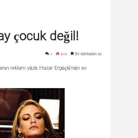
Deniz Bulutsuz: Bir saatten fazla
kaldım!
isim
süre şiddete maruz kaldım!
y çocuk değil!
۰
508
Bir dakikadan az
anın reklam yüzü Hazar Ergüçlü’nün ev