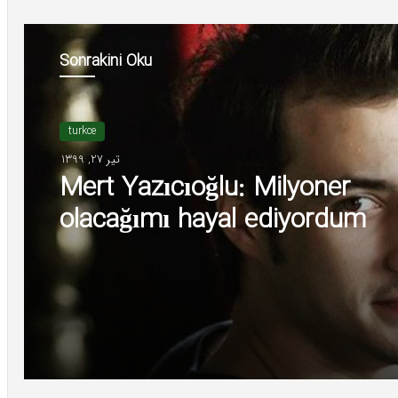
Sonrakini Oku
turkce
تیر 27, 1399
Mert Yazıcıoğlu: Milyoner
olacağımı hayal ediyordum