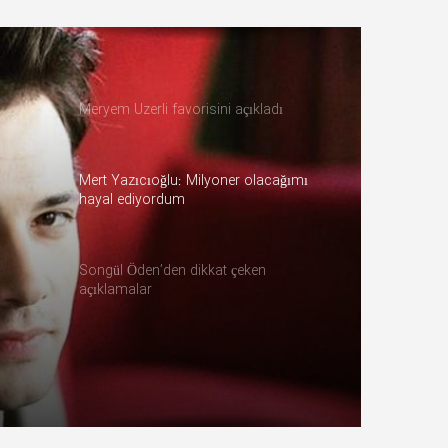
Meryem Uzerli favorisini açıkladı
Mert Yazıcıoğlu: Milyoner olacağımı
hayal ediyordum
Songül Öden’den dikkat çeken
açıklamalar