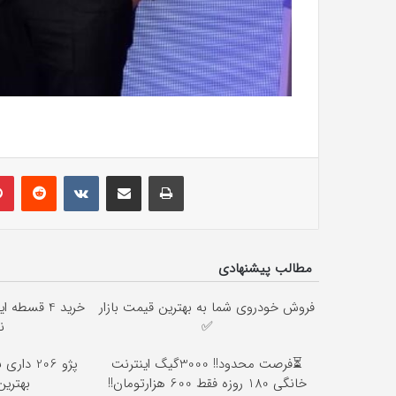
lr
Pinterest
Reddit
VKontakte
E-Posta ile paylaş
Yazdır
مطالب پیشنهادی
فروش خودروی شما به بهترین قیمت بازار
خرید 4 قسط
ن
✅
⏳فرصت محدود!! 3000گیگ اینترنت
پژو 206 
خانگی 180 روزه فقط 600 هزارتومان!!
بهتر!