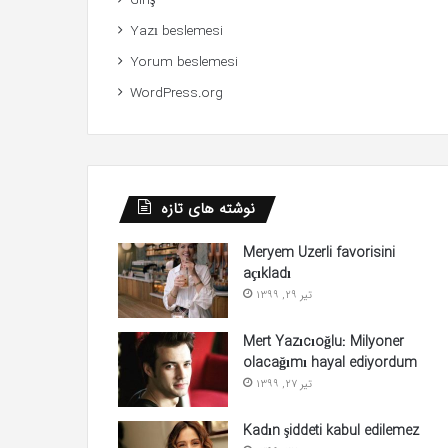
Giriş
Yazı beslemesi
Yorum beslemesi
WordPress.org
نوشته های تازه
Meryem Uzerli favorisini
açıkladı
تیر 29, 1399
Mert Yazıcıoğlu: Milyoner
olacağımı hayal ediyordum
تیر 27, 1399
Kadın şiddeti kabul edilemez