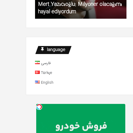
Mert Yazıcıoğlu: Milyoner olacağımı
i açıkladı
hayal ediyordum
K
language
فارسی
Türkçe
English