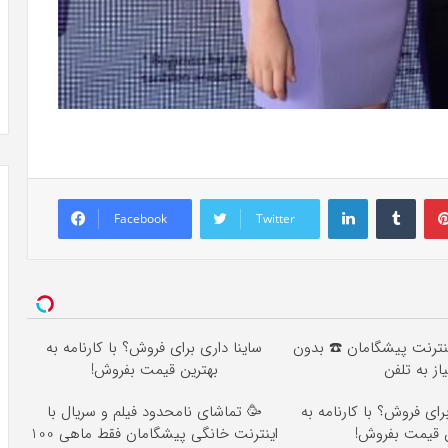
LinkedIn
Tumb
Facebook
Twitter
ه اینترنت پیشگامان ☎️ بدون
ساینا داری برای فروش؟ با کارنامه به
یاز به تلفن
بهترین قیمت بفروش!
داری برای فروش؟ با کارنامه به
🥳 تماشای نامحدود فیلم و سریال با
ین قیمت بفروش
اینترنت خانگی پیشگامان فقط ماهی 100