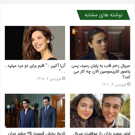
نوشته های مشابه
سریال زخم قلب به پایان رسید، پس
آزرا آکین : ” قلبم برای دو مرد میتپد .
یاغمور تانریسوسین الان چه کار می
. . “
کند؟
فروردین 6, 1398
فروردین 4, 1401
اونور سعید یاران راز موفقیت سریال
تاریخ پخش قسمت 35 چشم چران