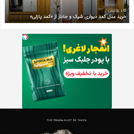
از
مری
«کمد
خیر
5 روز پیش
خرید مدل کمد دیواری شیک و جادار از «کمد پازلی»
ب
پازلی»
Th
د
Punishe
ر
تنبیه
د
ننده
ف