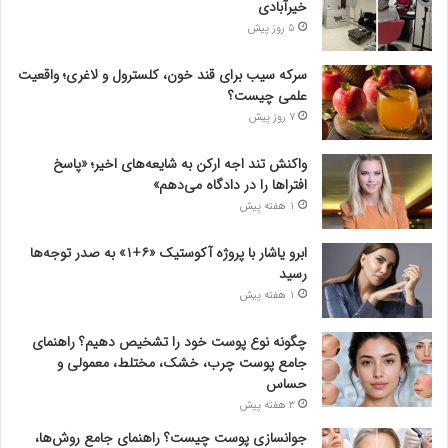
خیرآبادی
5 روز پیش
سرکه سیب برای قند خون، کلسترول و لاغری؛ واقعیت
علمی چیست؟
7 روز پیش
واکنش تند اجه ارکن به شایعه‌های اخیر؛ «پاسخ
افتراها را در دادگاه می‌دهم»
1 هفته پیش
ابرو یاشار با پروژه آکوستیک «۶+۱» به صدر توجه‌ها
رسید
1 هفته پیش
چگونه نوع پوست خود را تشخیص دهیم؟ راهنمای
جامع پوست چرب، خشک، مختلط، معمولی و
حساس
3 هفته پیش
جوانسازی پوست چیست؟ راهنمای جامع روش‌ها،