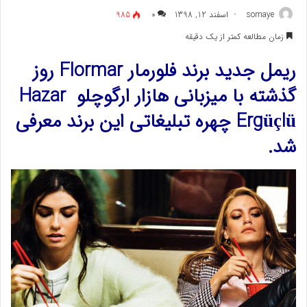
somaye
اسفند 12, 1398
۰
985
زمان مطالعه کمتر از یک دقیقه
ریمل جدید برند فلورمار Flormar روز
گذشته با میزبانی هازار ارگوچلو Hazar
Ergüçlü چهره تبلیغاتی این برند معرفی
شد.