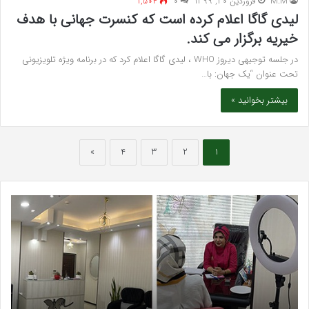
M.M
فروردین 20, 1399
۰
1,504
لیدی گاگا اعلام کرده است که کنسرت جهانی با هدف
خیریه برگزار می کند.
در جلسه توجیهی دیروز WHO ، لیدی گاگا اعلام کرد که در برنامه ویژه تلویزیونی
تحت عنوان “یک جهان: با…
بیشتر بخوانید »
»
4
3
2
1
سرکه
واک
سیب
تند
برای
اجه
قند
ارکن
خون،
به
کلسترول
شای
و
اخیر
لاغری؛
«پا
1 هفته پیش