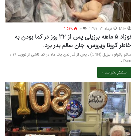
M.M
خرداد 12, 1399
۰
1,548
نوزاد 5 ماهه برزیلی پس از 32 روز در کما بودن به
خاطر کرونا ویروس، جان سالم بدر برد.
سائو پائولو ، برزیل (CNN) : پس از گذراندن یک ماه در کما ناشی از کووید 19 ،
Dom ،…
بیشتر بخوانید »