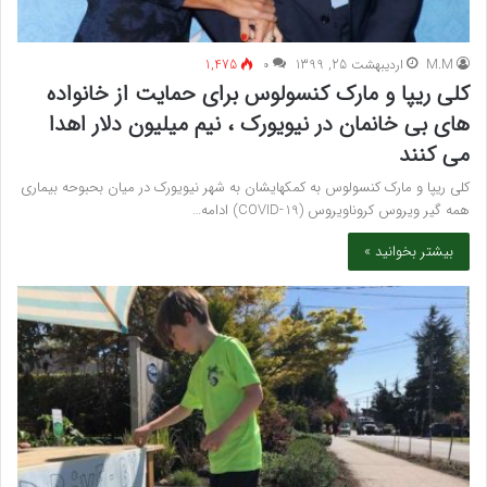
M.M
اردیبهشت 25, 1399
۰
1,475
کلی ریپا و مارک کنسولوس برای حمایت از خانواده
های بی خانمان در نیویورک ، نیم میلیون دلار اهدا
می کنند
کلی ریپا و مارک کنسولوس به کمکهایشان به شهر نیویورک در میان بحبوحه بیماری
همه گیر ویروس کروناویروس (COVID-19) ادامه…
بیشتر بخوانید »