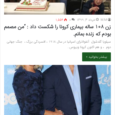
M.M
خرداد 3, 1399
۰
1,554
زن 108 ساله بیماری کرونا را شکست داد : “من مصمم
بودم که زنده بمانم.
سیلویا گلدشول آنفولانزای اسپانیا در سال 1918 ، افسردگی بزرگ ، جنگ جهانی
دوم ، و هم اکنون کرونا ویروس…
بیشتر بخوانید »