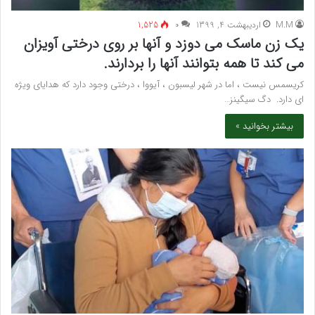
M.M
اردیبهشت 4, 1399
۰
1,525
یک زن ماسک می دوزد و آنها بر روی درختی آویزان
می کند تا همه بتوانند آنها را بردارند.
کریسمس نیست ، اما در شهر لیسبون ، آیووا ، درختی وجود دارد که هدایای ویژه
ای دارد. دگ سیگینز…
بیشتر بخوانید »