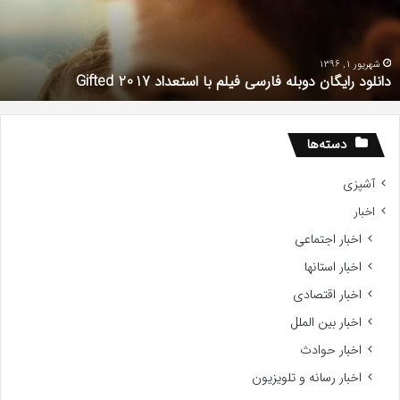
روغ
ح
یرین
و
ن
!
آذر 30, 1398
همه چیز در مورد سریال دروغ شیرین من
دسته‌ها
آشپزی
اخبار
اخبار اجتماعی
اخبار استانها
اخبار اقتصادی
اخبار بین الملل
اخبار حوادث
اخبار رسانه و تلویزیون