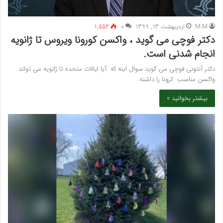
M.M
اردیبهشت 13, 1399
۰
1,552
دکتر فوچی می گوید ، واکسن کورونا ویروس تا ژانویه
انجام شدنی است.
دکتر آنتونی فوچی می گوید سوال اینه که آیا ایالات متحده تا ژانویه می تواند
واکسن مناسب کرونا را داشته…
بیشتر بخوانید »