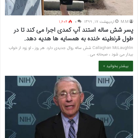
M.M
اردیبهشت 17, 1399
۰
1,604
پسر شش ساله استند آپ کمدی اجرا می کند تا در
طول قرنطینه خنده به همسایه ها هدیه دهد.
Callaghan McLaughlin شش ساله روال جدیدی دارد. هر روز ، او زود از خواب
بیدار می شود ، صبحانه می…
بیشتر بخوانید »