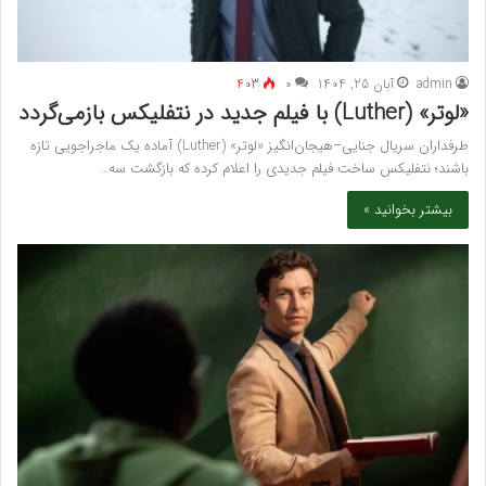
admin
آبان 25, 1404
۰
403
«لوتر» (Luther) با فیلم جدید در نتفلیکس بازمی‌گردد
طرفداران سریال جنایی–هیجان‌انگیز «لوتر» (Luther) آماده یک ماجراجویی تازه
باشند؛ نتفلیکس ساخت فیلم جدیدی را اعلام کرده که بازگشت سه…
بیشتر بخوانید »