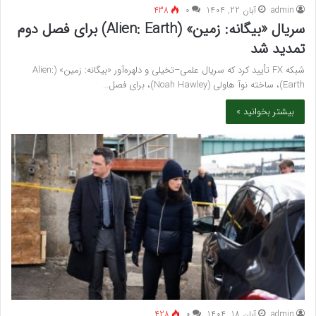
admin
آبان 22, 1404
۰
438
سریال «بیگانه: زمین» (Alien: Earth) برای فصل دوم
تمدید شد
شبکه FX تأیید کرد که سریال علمی–تخیلی و دلهره‌آور «بیگانه: زمین» (Alien:
Earth)، ساخته نوآ هاولی (Noah Hawley)، برای فصل…
بیشتر بخوانید »
admin
آبان 18, 1404
۰
428