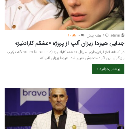
admin
4 هفته پیش
۰
90
جدایی هیودا زیزان آلپ از پروژه «عشقم کارادنیز»
در آستانه آغاز فیلم‌برداری سریال «عشقم کارادنیز» (Sevdam Karadeniz)، ترکیب
بازیگران این اثر دستخوش تغییر شد. هیودا زیزان آلپ که…
بیشتر بخوانید »