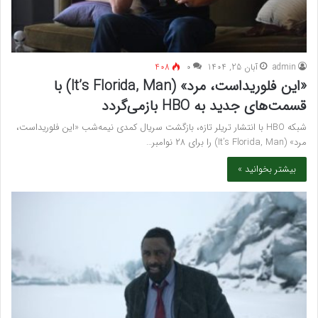
admin
آبان 25, 1404
۰
408
«این فلوریداست، مرد» (It’s Florida, Man) با
قسمت‌های جدید به HBO بازمی‌گردد
شبکه HBO با انتشار تریلر تازه، بازگشت سریال کمدی نیمه‌شب «این فلوریداست،
مرد» (It’s Florida, Man) را برای ۲۸ نوامبر…
بیشتر بخوانید »