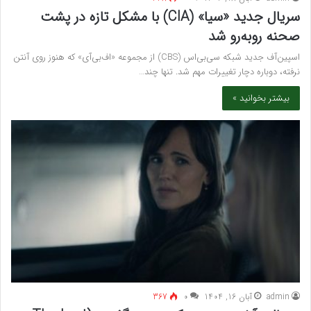
سریال جدید «سیا» (CIA) با مشکل تازه در پشت
صحنه روبه‌رو شد
اسپین‌آف جدید شبکه سی‌بی‌اس (CBS) از مجموعه «اف‌بی‌آی» که هنوز روی آنتن
نرفته، دوباره دچار تغییرات مهم شد. تنها چند…
بیشتر بخوانید »
admin
آبان 16, 1404
۰
367