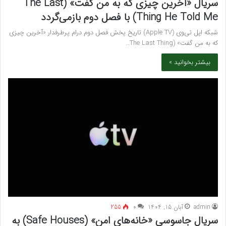
سریال «آخرین چیزی که به من گفت» (The Last
Thing He Told Me) با فصل دوم بازمی‌گردد
شبکه اپل تی‌وی (Apple TV) تاریخ پخش فصل دوم درام پرطرفدار «آخرین چیزی
که به من گفت» (The Last Thing…
بیشتر بخوانید »
admin
آبان 15, 1404
۰
255
سریال جاسوسی «خانه‌های امن» (Safe Houses) به