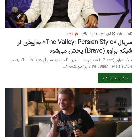
admin
آبان 26, 1404
۰
425
سریال «The Valley: Persian Style» به‌زودی از
شبکه براوو (Bravo) پخش می‌شود
شبکه براوو (Bravo) اعلام کرده که اسپین‌آف جدید سریال «The Valley» با نام
The Valley: Persian Style، روز پنج‌شنبه ۸…
بیشتر بخوانید »