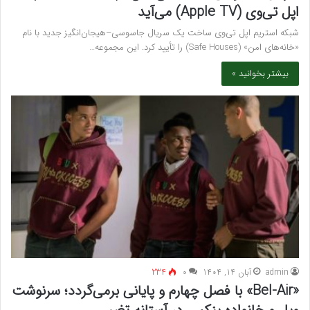
اپل تی‌وی (Apple TV) می‌آید
شبکه استریم اپل تی‌وی ساخت یک سریال جاسوسی–هیجان‌انگیز جدید با نام
«خانه‌های امن» (Safe Houses) را تأیید کرد. این مجموعه…
بیشتر بخوانید »
admin
آبان 14, 1404
۰
234
«Bel-Air» با فصل چهارم و پایانی برمی‌گردد؛ سرنوشت