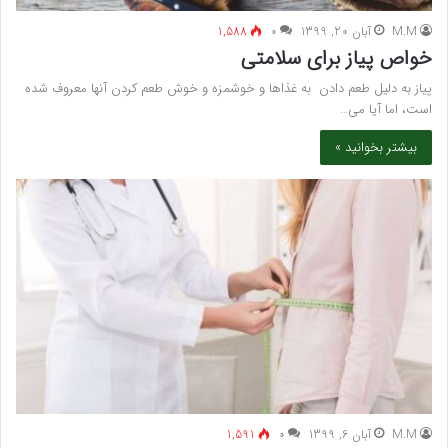
M.M
آبان 20, 1399
۰
1,588
خواص پیاز برای سلامتی
پیاز به دلیل طعم دادن به غذاها و خوشمزه و خوش طعم کردن آنها معروف شده
است، اما آیا می…
بیشتر بخوانید »
M.M
آبان 6, 1399
۰
1,591