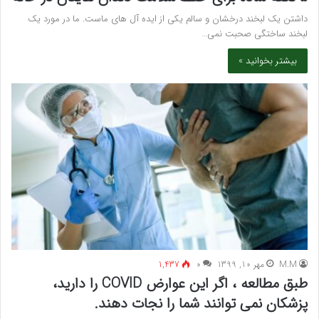
داشتن یک لبخند درخشان و سالم یکی از ایده آل های ماست. ما در مورد یک
لبخند ساختگی صحبت نمی…
بیشتر بخوانید »
M.M
مهر 10, 1399
۰
1,437
طبق مطالعه ، اگر این عوارض COVID را دارید،
پزشکان نمی توانند شما را نجات دهند.