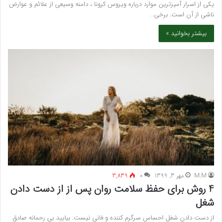
یکی از اسرار آمیزترین موارد درباره ویروس کرونا ، دامنه وسیعی از علائم و عوارض
ناشی از آن است. برخی…
بیشتر بخوانید »
M.M
مهر 3, 1399
۰
3,839
4 روش برای حفظ سلامت روان پس از از دست دادن
شغل
از دست دادن شغل احساس سرگرم کننده و فانی نیست. بیایید بی رحمانه صادق