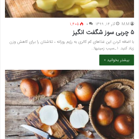
M.M
آذر 14, 1399
۰
1,405
5 چربی سوز شگفت انگیز
با اضافه کردن این غذاهای کم کالری به رژیم روزانه ، تلاشتان را برای کاهش وزن
زیاد کنید. 1_سیب زمینیها:…
بیشتر بخوانید »