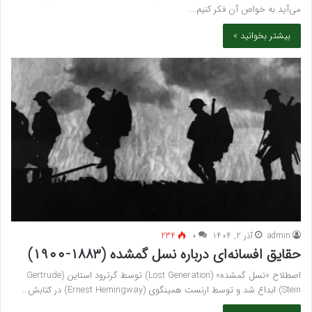
می‌آید به خواص آن فکر کنیم.…
بیشتر بخوانید »
admin
آذر 2, 1404
۰
234
حقایق افسانه‌ای درباره نسل گمشده (۱۸۸۳-۱۹۰۰)
اصطلاح «نسل گمشده» (Lost Generation) توسط گرترود استاین (Gertrude
Stein) ابداع شد و توسط ارنست همینگوی (Ernest Hemingway) در کتابش…