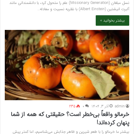
نسل مبلغان (Missionary Generation) علم را متحول کرد، با دانشمندانی مانند
آلبرت انیشتین (Albert Einstein) با نظریه نسبیت و معادله…
بیشتر بخوانید »
admin
آذر 3, 1404
۰
235
خرمالو واقعاً بی‌خطر است؟ حقیقتی که همه از شما
پنهان کرده‌اند!
بیشتر ما خرمالو را با طعم شیرین و ظاهر جذابش می‌شناسیم، اما کمتر پیش