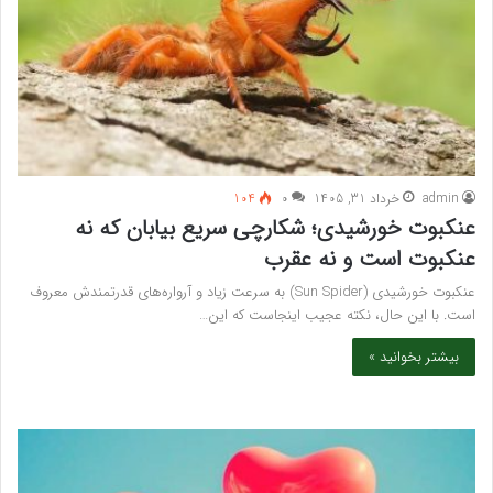
admin
خرداد 31, 1405
۰
104
عنکبوت خورشیدی؛ شکارچی سریع بیابان که نه
عنکبوت است و نه عقرب
عنکبوت خورشیدی (Sun Spider) به سرعت زیاد و آرواره‌های قدرتمندش معروف
است. با این حال، نکته عجیب اینجاست که این…
بیشتر بخوانید »