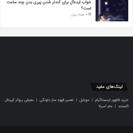
خواب ایده‌آل برای کندتر شدن پیری بدن چند ساعت
است؟
4 هفته پیش
لینک‌های مفید
خرید فالوور اینستاگرام
|
موبایل
|
تعمیر قهوه ساز دلونگی
|
معرفی بروکر کپیتال
اکستند
|
مام امبرلا