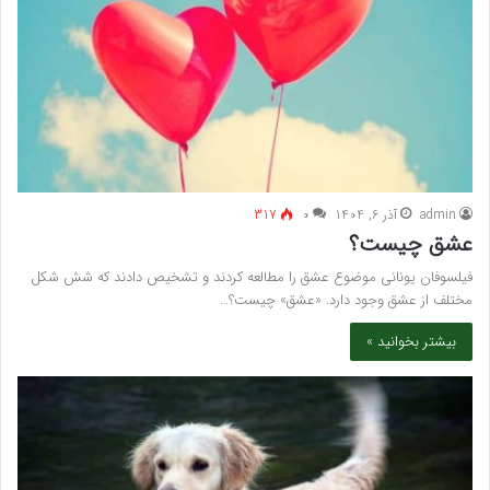
admin
آذر 6, 1404
۰
317
عشق چیست؟
فیلسوفان یونانی موضوع عشق را مطالعه کردند و تشخیص دادند که شش شکل
مختلف از عشق وجود دارد. «عشق» چیست؟…
بیشتر بخوانید »