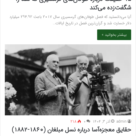
شگفت‌زده می‌کند
آیا می‌دانستید که فصل طوفان‌های گرمسیری سال ۲۰۱۷ باعث ۲۹۴.۹۲ میلیارد
دلار خسارت شد و گران‌ترین فصل در تاریخ ایالات…
بیشتر بخوانید »
admin
آذر 3, 1404
۰
218
حقایق معجزه‌آسا درباره نسل مبلغان (۱۸۶۰-۱۸۸۲)