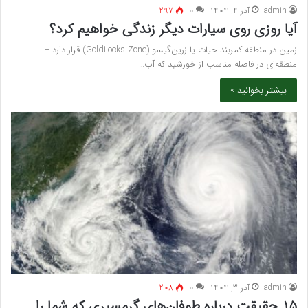
admin
آذر 4, 1404
۰
297
آیا روزی روی سیارات دیگر زندگی خواهیم کرد؟
زمین در منطقه کمربند حیات یا زرین‌گیسو (Goldilocks Zone) قرار دارد –
منطقه‌ای در فاصله مناسب از خورشید که آب…
بیشتر بخوانید »
admin
آذر 3, 1404
۰
208
۱۵ حقیقت درباره طوفان‌های گرمسیری که شما را