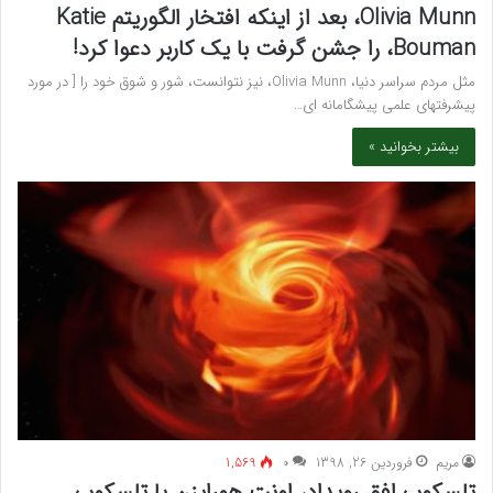
Olivia Munn، بعد از اینکه افتخار الگوریتم Katie
Bouman، را جشن گرفت با یک کاربر دعوا کرد!
مثل مردم سراسر دنیا، Olivia Munn، نیز نتوانست، شور و شوق خود را [ در مورد
پیشرفتهای علمی پیشگامانه ای…
بیشتر بخوانید »
مريم
فروردین 26, 1398
۰
1,569
تلسکوپ افق رویداد، اِوِنت هورایزن یا تلسکوپ