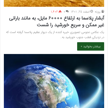
روزنه
اسفند 25, 1401
۰
1,402
آبشار پلاسما به ارتفاع 60000 مایل، به مانند بارانی
غیر ممکن و سریع خورشید را شست
یک عکاس نجومی تصویری خیره کننده از یک دیوار عظیم پلاسما گرفته است که
در نزدیکی قطب جنوب خورشید به…
بیشتر بخوانید »