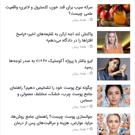
سرکه سیب برای قند خون، کلسترول و لاغری؛ واقعیت
علمی چیست؟
1 هفته پیش
واکنش تند اجه ارکن به شایعه‌های اخیر؛ «پاسخ
افتراها را در دادگاه می‌دهم»
1 هفته پیش
ابرو یاشار با پروژه آکوستیک «۶+۱» به صدر توجه‌ها
رسید
1 هفته پیش
چگونه نوع پوست خود را تشخیص دهیم؟ راهنمای
جامع پوست چرب، خشک، مختلط، معمولی و
حساس
3 هفته پیش
جوانسازی پوست چیست؟ راهنمای جامع روش‌ها،
مزایا، عوارض، هزینه و مراقبت‌های پس از درمان
3 هفته پیش