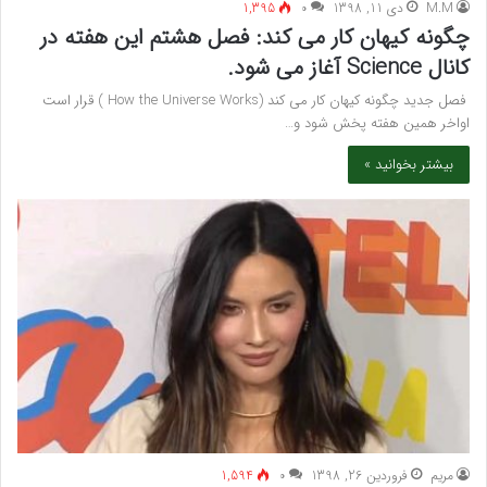
M.M
دی 11, 1398
۰
1,395
چگونه کیهان کار می کند: فصل هشتم این هفته در
کانال Science آغاز می شود.
فصل جدید چگونه کیهان کار می کند (How the Universe Works ) قرار است
اواخر همین هفته پخش شود و…
بیشتر بخوانید »
مريم
فروردین 26, 1398
۰
1,594