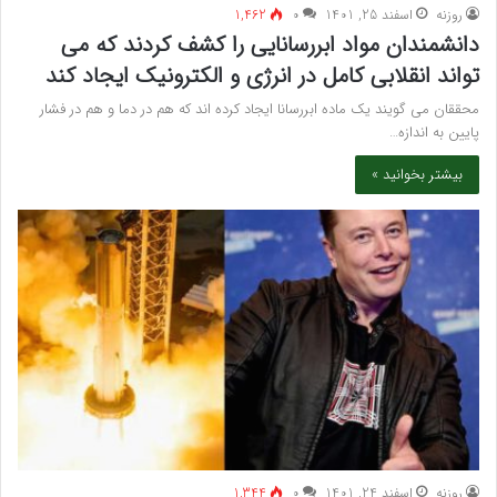
روزنه
اسفند 25, 1401
۰
1,462
دانشمندان مواد ابررسانایی را کشف کردند که می
تواند انقلابی کامل در انرژی و الکترونیک ایجاد کند
محققان می گویند یک ماده ابررسانا ایجاد کرده اند که هم در دما و هم در فشار
پایین به اندازه…
بیشتر بخوانید »
روزنه
اسفند 24, 1401
۰
1,344