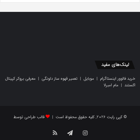
لینک‌های مفید
خرید فالوور اینستاگرام
|
موبایل
|
تعمیر قهوه ساز دلونگی
|
معرفی بروکر کپیتال
اکستند
|
مام امبرلا
© کپی رایت 2026, کلیه حقوق محفوظ است |
قالب طراحی توسط
اینستاگرام
تلگرام
خوراک