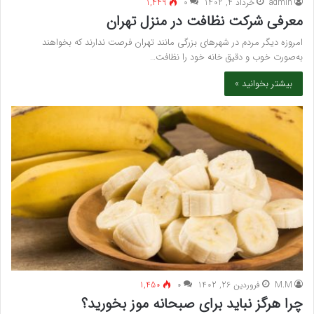
admin
خرداد 4, 1402
۰
1,449
معرفی شرکت نظافت در منزل تهران
امروزه دیگر مردم در شهرهای بزرگی مانند تهران فرصت ندارند که بخواهند
به‌صورت خوب و دقیق خانه خود را نظافت…
بیشتر بخوانید »
M.M
فروردین 26, 1402
۰
1,450
چرا هرگز نباید برای صبحانه موز بخورید؟