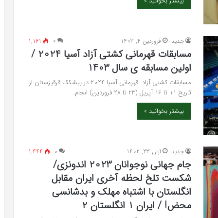
بیشتر بخوانید »
جدید
فروردین 4, 1403
۰
1,161
مسابقات قهرمانی کشتی آزاد آسیا 2024 /
اولین مسابقه ی سال 1403
مسابقات کشتی آزاد قهرمانی آسیا 2024 در بیشکک قرقیزستان از
تاریخ 11 تا 16 آپریل (23 تا 28 فروردین) انجام…
بیشتر بخوانید »
جدید
آبان 23, 1402
۰
1,444
جام جهانی نوجوانان 2023 اندونزی/
شکست تلخ لحظه آخری ایران مقابل
انگلستان با اشتباه مهلک و بدشانسی
محض! / ایران 1 انگلستان 2