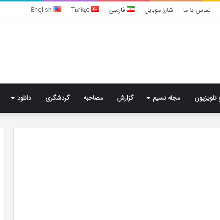
تماس با ما
شارژ موبایل
فارسی
Türkçe
English
 تلویزیون
مجله نسیم
گزارش
مصاحبه
گردشگری
دانلود
تشخیص
سندرم
پرادر-
ویلی
چگونه
انجام
می‌شود؟
4 روز پیش