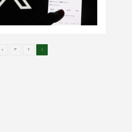
»
3
2
1