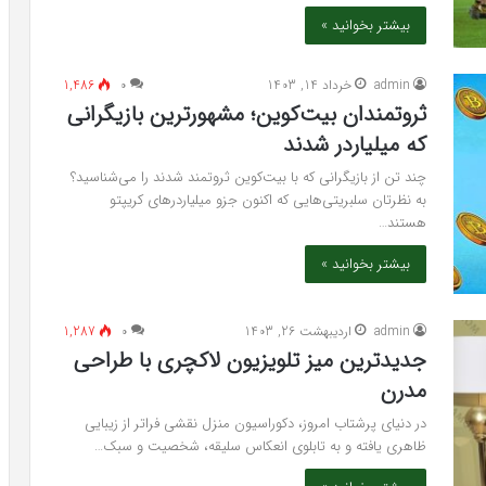
بیشتر بخوانید »
admin
خرداد 14, 1403
۰
1,486
ثروتمندان بیت‌کوین؛ مشهورترین بازیگرانی
که میلیاردر شدند
چند تن از بازیگرانی که با بیت‌کوین ثروتمند شدند را می‌شناسید؟
به نظرتان سلبریتی‌هایی که اکنون جزو میلیاردرهای کریپتو
هستند…
بیشتر بخوانید »
admin
اردیبهشت 26, 1403
۰
1,287
جدیدترین میز تلویزیون لاکچری با طراحی
مدرن
در دنیای پرشتاب امروز، دکوراسیون منزل نقشی فراتر از زیبایی
ظاهری یافته و به تابلوی انعکاس سلیقه، شخصیت و سبک…