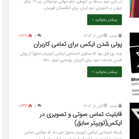
در بازی دوم مرحله ی گروهی جام جهانی نوجوانان زیر 17 سال
جهان در اندونزی تیم ایران برای انگلستان قهرمان…
بیشتر بخوانید »
جدید
آبان 6, 1402
۰
1,327
پولی شدن ایکس برای تمامی کاربران
چند روز قبل بود که سکوی اجتماعی ایکس (توییتر سابق) از پولی
شدن خدمات خود برای کاربران رونمایی نمود. حالا…
بیشتر بخوانید »
جدید
آبان 5, 1402
۰
1,333
قابلیت تماس صوتی و تصویری در
ایکس(توییتر سابق)
شبکه اجتماعی ایکس (توییتر سابق) خبر داد که توانایی تماس
صوتی و تصویری را اعمال کرده است. ایلان ماسک در…