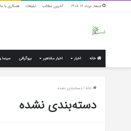
آخرین مطالب
تبلیغات
همکاری با ما
جمعه, مرداد 16 1405
خانه
اخبار
اخبار مشاهیر
بیوگرافی
سینما و
واکنش
خانه
/
دسته‌بندی نشده
تند
دسته‌بندی نشده
اجه
ارکن
به
شایعه‌های
اخیر؛
1 هفته پیش
«پاسخ