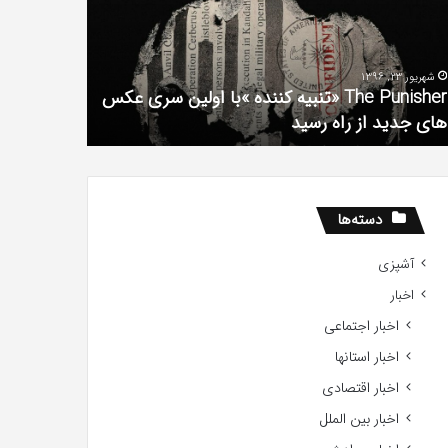
فیلم
لین
با
ی
استعداد
شهریور 23, 1396
شهریور 1, 1396
کس
Gifted
The Punisher «تنبیه کننده »با اولین سری عکس
ی
2017
های جدید از راه رسید
2017
ید
ید
دسته‌ها
آشپزی
اخبار
اخبار اجتماعی
اخبار استانها
اخبار اقتصادی
اخبار بین الملل