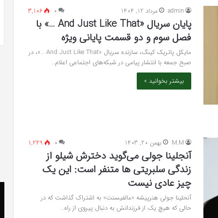
 به شایعه‌های اخیر؛
تشخیص سندرم پرادر-ویلی چگونه انجام
admin
مرداد 12, 1404
۰
3,106
 دادگاه می‌دهم»
می‌شود؟
پایان سریال «And Just Like That …» با
فصل سوم و دو قسمت پایانی ویژه
مایکل پاتریک کینگ، سازنده سریال «And Just Like That …»، در
صبح جمعه با انتشار پیامی در شبکه‌های اجتماعی اعلام…
بیشتر بخوانید »
M.M
بهمن 20, 1403
۰
1,229
آنجلینا جولی می‌گوید دخترش شیلو از
زندگی سلبریتی ها متنفر است: این یک
چیز عادی نیست
کریستن
he
بل
er
آنحلینا جولی هنرپیشه «مالفیسنت» به اشتراک گذاشت که در
می
«ت
حالی که هیچ یک از فرزندانش به دنبال پیروی از راه…
دانست
کن