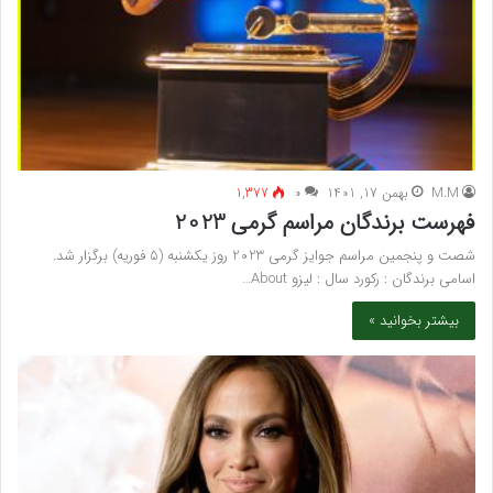
M.M
بهمن 17, 1401
۰
1,377
فهرست برندگان مراسم گرمی 2023
شصت و پنجمین مراسم جوایز گرمی 2023 روز یکشنبه (5 فوریه) برگزار شد.
اسامی برندگان : رکورد سال : لیزو About…
بیشتر بخوانید »