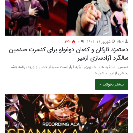
Ali.F
شهریور 19, 1401
۰
1,470
دستمزد تارکان و کنعان دوغولو برای کنسرت صدمین
سالگرد آزادسازی ازمیر
صدمین سالگرد های جمهوری ترکیه قرار است مملو از جشن و ویژه برنامه باشد ،
بخشی از این جشن ها…
بیشتر بخوانید »