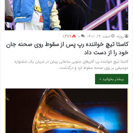
روزنه
اسفند 24, 1401
۰
1,379
کاستا تیچ خواننده رپ پس از سقوط روی صحنه جان
خود را از دست داد
کاستا تیچ خواننده رپ آفریقای جنوبی ساعاتی پیش در جریان یک جشنواره
موسیقی بر روی صحنه سقوط کرد و درگذشت.…
بیشتر بخوانید »