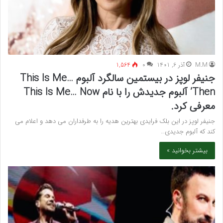
M.M
آذر 6, 1401
۰
1,564
جنیفر لوپز در بیستمین سالگرد آلبوم This Is Me…
Then’ آلبوم جدیدش را با نام This Is Me… Now
معرفی کرد.
جنیفر لوپز در این بلک فرایدی بهترین هدیه را به طرفداران می دهد و اعلام می
کند که آلبوم جدیدی…
بیشتر بخوانید »