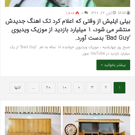
M.M
آبان 22, 1399
۰
1,808
بیلی ایلیش از وقتی که اعلام کرد تک اهنگ جدیدش
منتشر می شود، 1 میلیارد بازدید از موزیک ویدیوی
‘Bad Guy’ بدست آورد.
صبح روز چهارشنبه ، موزیک ویدیوی خواننده 18 ساله به نام “Bad Guy” از یک
میلیارد بازدید در YouTube عبور…
بیشتر بخوانید »
1
2
3
»
10
20
...
انتها
بهترین
سرک
کلینیک
سی
زیبایی
برای
در
قند
فردیس
خون