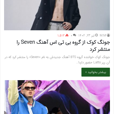
M.M
تیر 23, 1402
۰
1,512
جونگ کوک از گروه بی تی اس آهنگ Seven را
منتشر کرد
جونگ کوک خواننده گروه BTS آهنگ جدیدش به نام «Seven» را منتشر کرد که در
آن رپر Latto حضور دارد!…
بیشتر بخوانید »