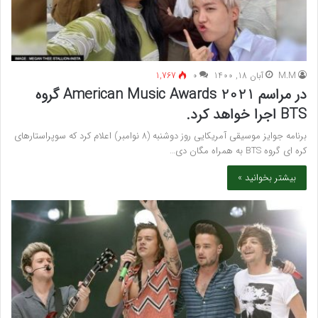
M.M
آبان 18, 1400
۰
1,767
در مراسم 2021 American Music Awards گروه
BTS اجرا خواهد کرد.
برنامه جوایز موسیقی آمریکایی روز دوشنبه (8 نوامبر) اعلام کرد که سوپراستارهای
کره ای گروه BTS به همراه مگان دی…
بیشتر بخوانید »