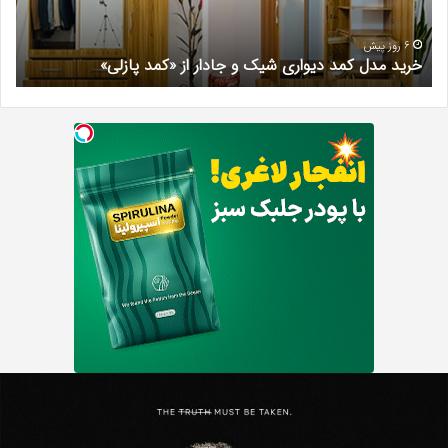
جادار
دکتر
از
مری
«کمد
خیر
6 روز پیش
خرید مدل کمد دیواری شیک و جادار از «کمد پازلی»
ب
پازلی»
Th
د
Punishe
ر
تنبیه
د
ننده
ف