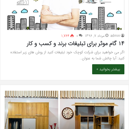
admin
مرداد 7, 1396
۰
1,764
۱۴ گام موثر برای تبلیغات برند و کسب و کار
اگر می خواهید برای شرکت کوچک خود تبلیغات کنید از روش های زیر استفاده
کنید: آیا چالش شما به عنوان…
بیشتر بخوانید »
خرید
بهت
مدل
کلی
کمد
زیبا
دیواری
در
شیک
فرد
و
کرج