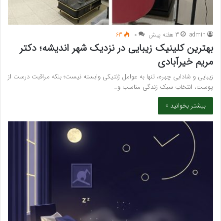
admin
3 هفته پیش
۰
63
بهترین کلینیک زیبایی در نزدیک شهر اندیشه؛ دکتر
مریم خیرآبادی
زیبایی و شادابی چهره، تنها به عوامل ژنتیکی وابسته نیست؛ بلکه مراقبت درست از
پوست، انتخاب سبک زندگی مناسب و…
بیشتر بخوانید »