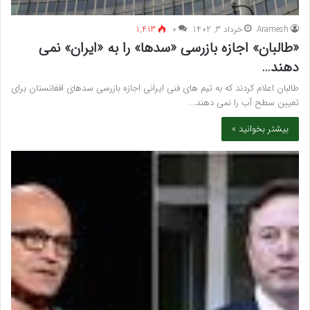
Aramesh
خرداد 3, 1402
۰
1,413
«طالبان» اجازه بازرسی «سدها» را به «ایران» نمی
دهند…
طالبان اعلام کردند که به تیم های فنی ایرانی اجازه بازرسی سدهای افغانستان برای
تعیین سطح آب را نمی دهند.…
بیشتر بخوانید »