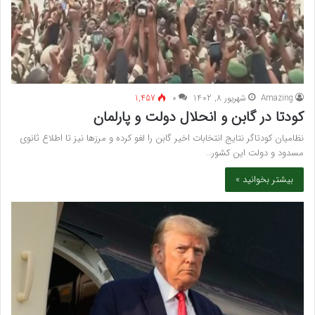
Amazing
شهریور 8, 1402
۰
1,457
کودتا در گابن و انحلال دولت و پارلمان
نظامیان کودتاگر نتایج انتخابات اخیر گابن را لغو کرده و مرز‌ها نیز تا اطلاع ثانوی
مسدود و دولت این کشور…
بیشتر بخوانید »