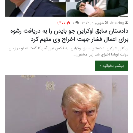
Amazing
شهریور 4, 1402
۰
1,377
دادستان سابق اوکراین جو بایدن را به دریافت رشوه
برای اعمال فشار جهت اخراج وی متهم کرد
ویکتور شوکین، دادستان سابق اوکراین، به فاکس‌ نیوز آمریکا گفت که او در زمان
دولت اوباما اخراج شد زیرا مشغول…
بیشتر بخوانید »