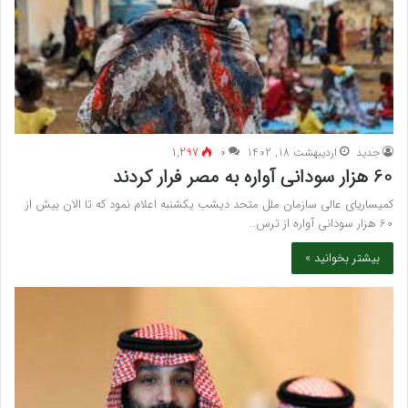
جدید
اردیبهشت 18, 1402
۰
1,297
60 هزار سودانی آواره به مصر فرار کردند
کمیساریای عالی سازمان ملل متحد دیشب یکشنبه اعلام نمود که تا الان بیش از
60 هزار سودانی آواره از ترس…
بیشتر بخوانید »