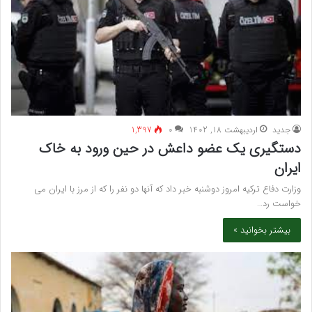
جدید
اردیبهشت 18, 1402
۰
1,397
دستگیری یک عضو داعش در حین ورود به خاک
ایران
وزارت دفاع ترکیه امروز دوشنبه خبر داد که آنها دو نفر را که از مرز با ایران می
خواست رد…
بیشتر بخوانید »