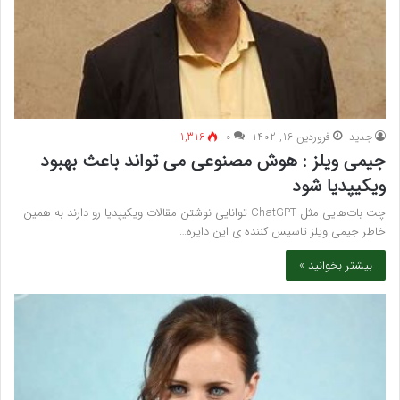
جدید
فروردین 16, 1402
۰
1,316
جیمی ویلز : هوش مصنوعی می تواند باعث بهبود
ویکیپدیا شود
چت بات‌هایی مثل ChatGPT توانایی نوشتن مقالات ویکیپدیا رو دارند به همین
خاطر جیمی ویلز تاسیس کننده ی این دایره…
بیشتر بخوانید »