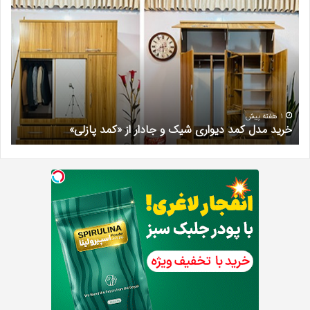
مدل
کلی
کمد
زیبا
دیواری
در
شیک
فرد
و
کرج
جادار
دکتر
از
مری
«کمد
خیر
1 هفته پیش
خرید مدل کمد دیواری شیک و جادار از «کمد پازلی»
ب
پازلی»