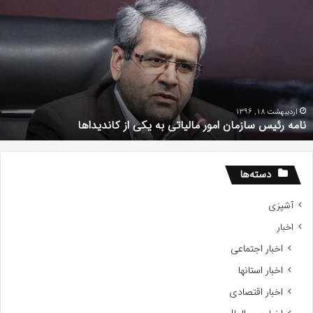
ئیس
ع
ازمان
ا
مور
د
الیاتی
س
ه
l
کی
k
ز
م
اندیداها
د
اردیبهشت 18, 1396
نامه رئیس سازمان امور مالیاتی به یکی از کاندیداها
دسته‌ها
آشپزی
اخبار
اخبار اجتماعی
اخبار استانها
اخبار اقتصادی