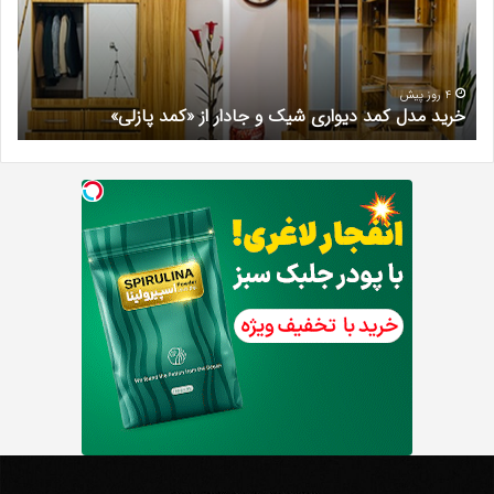
شیک
فرد
و
کرج
جادار
دکتر
از
مری
«کمد
خیر
4 روز پیش
خرید مدل کمد دیواری شیک و جادار از «کمد پازلی»
ب
پازلی»
Th
د
Punishe
ر