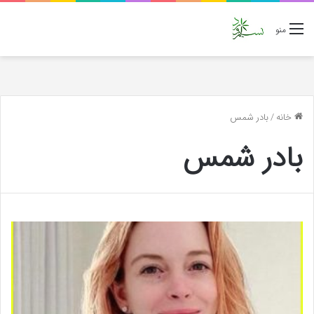
منو
خانه
/
بادر شمس
بادر شمس