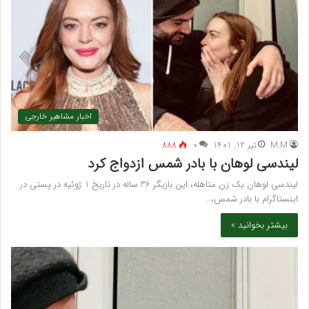
اخبار مشاهیر خارجی
M.M
تیر 12, 1401
۰
888
لیندسی لوهان با بادر شمس ازدواج کرد
لیندسی لوهان یک زن متاهله، این بازیگر 36 ساله در تاریخ 1 ژوئیه در پستی در
اینستاگرام با بادر شمس،…
بیشتر بخوانید »