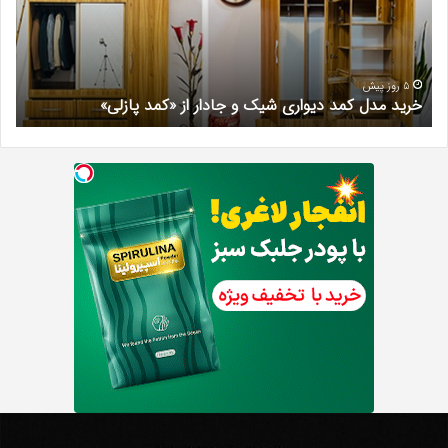
شیک
فرد
و
کرج
جادار
دکتر
از
مری
«کمد
خیر
5 روز پیش
خرید مدل کمد دیواری شیک و جادار از «کمد پازلی»
ب
پازلی»
Th
د
Punishe
ر