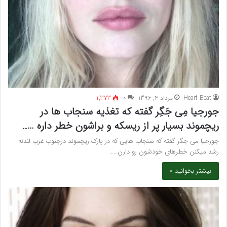
Heart Beat
مرداد 4, 1396
۰
1,373
جورجیا مِی جَگِر گفته که تغذیه سنجاب ها در
ریچموند بسیار پر از ریسکه و براشون خطر داره …..
جورجیا می جگر گفته که سنجاب هایی که در پارک ریچموند درجنوب غرب لندنه
رشد میکنن خطرهای خودشون رو دارن……
بیشتر بخوانید »