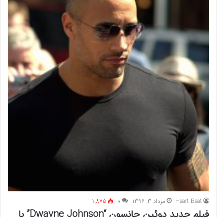
Heart Beat
مرداد 3, 1396
۰
1,875
فیلم جدید دوئین جانسون “Dwayne Johnson” با