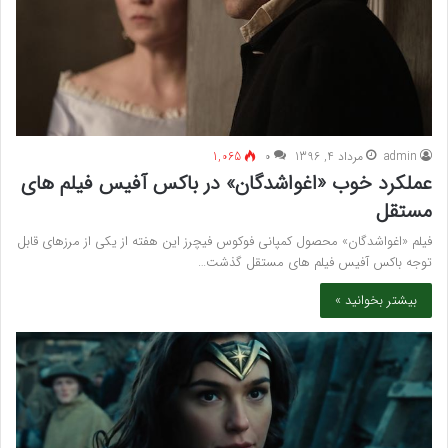
admin
مرداد 4, 1396
۰
1,065
عملکرد خوب «اغواشدگان» در باکس آفیس فیلم ‏های
مستقل
فیلم «اغواشدگان» محصول کمپانی فوکوس فیچرز این هفته از یکی از مرزهای قابل
توجه باکس آفیس فیلم های مستقل گذشت…
بیشتر بخوانید »