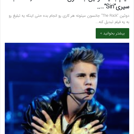
سیری”Siri”…..
دوئین “The Rock” جانسون میتونه هر کاری رو انجام بده حتی اینکه یه تبلیغ رو
به یه فیلم تبدیل کنه.…
بیشتر بخوانید »