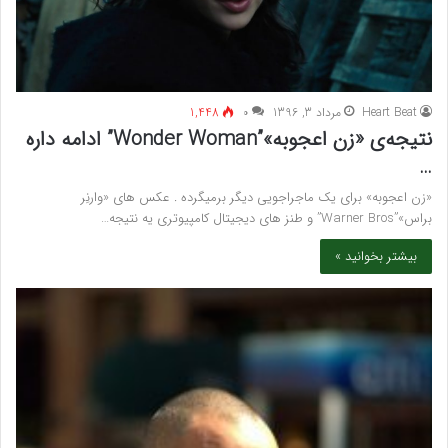
Heart Beat
مرداد 3, 1396
۰
1,448
نتیجه‌ی «زن اعجوبه»”Wonder Woman” ادامه داره
…
«زن اعجوبه» برای یک ماجراجویی دیگر برمیگرده . عکس های «وارنِر
براس»”Warner Bros” و طنز های دیجیتال کامپیوتری یه نتیجه…
بیشتر بخوانید »