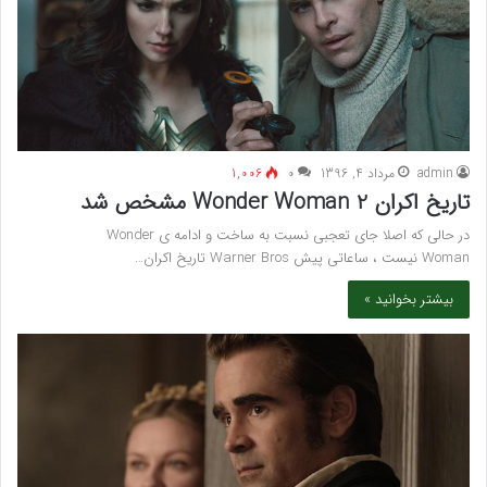
admin
مرداد 4, 1396
۰
1,006
تاریخ اکران Wonder Woman 2 مشخص شد
در حالی که اصلا جای تعجبی نسبت به ساخت و ادامه ی Wonder
Woman نیست ، ساعاتی پیش Warner Bros تاریخ اکران…
بیشتر بخوانید »