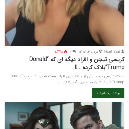
Heart Beat
مرداد 4, 1396
۰
1,278
کریسی تیجن و افراد دیگه ای که “Donald
Trump”بلاک کرده….!!
ممکنه کریسی تیجن یکی از منتقد ترین افراد نسبت به دونالد ترامپ “Donald
Trump”هست که رئیس جمهور آمریکا اون رو…
بیشتر بخوانید »