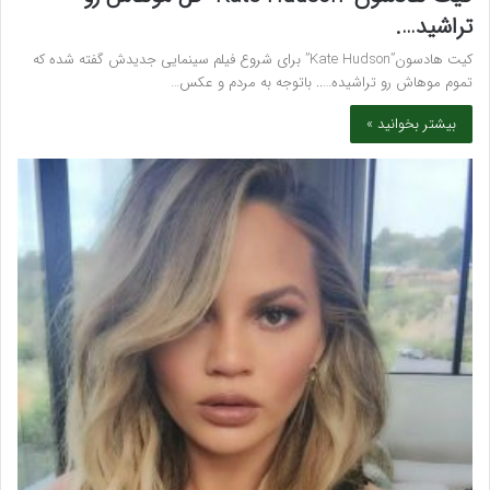
تراشید….
کیت هادسون”Kate Hudson” برای شروع فیلم سینمایی جدیدش گفته شده که
تموم موهاش رو تراشیده….. باتوجه به مردم و عکس…
بیشتر بخوانید »