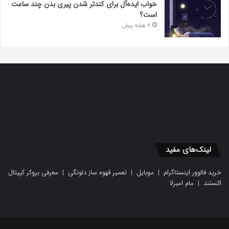
خواب ایده‌آل برای کندتر شدن پیری بدن چند ساعت
است؟
4 هفته پیش
لینک‌های مفید
خرید فالوور اینستاگرام
|
موبایل
|
تعمیر قهوه ساز دلونگی
|
معرفی بروکر کپیتال
اکستند
|
مام امبرلا