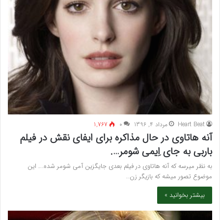
Heart Beat
مرداد 4, 1396
۰
1,767
آنه هاتاوی در حال مذاکره برای ایفای نقش در فیلم
باربی به جای اِیمی شومر….
به نظر میرسه که آنه هاتاوی در فیلم بعدی جایگزین آمی شومر شده…. این
موضوع تصور میشه که بازیگر زن…
بیشتر بخوانید »