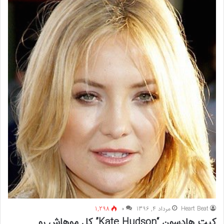
Heart Beat
مرداد 4, 1396
۰
1,298
کیت هادسون “Kate Hudson” کل موهاش رو