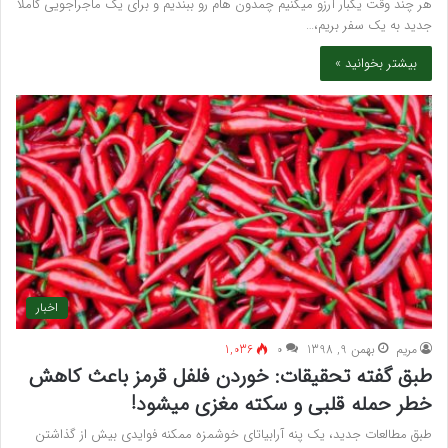
هر چند وقت یکبار آرزو میکنیم چمدون هام رو ببندیم و برای یک ماجراجویی کاملا
جدید به یک سفر بریم،…
بیشتر بخوانید »
اخبار
مريم
بهمن 9, 1398
۰
1,036
طبق گفته تحقیقات: خوردن فلفل قرمز باعث کاهش
خطر حمله قلبی و سکته مغزی میشود!
طبق مطالعات جدید، یک پنه آرابیاتای خوشمزه ممکنه فوایدی بیش از گذاشتن