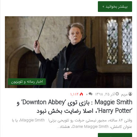
بیشتر بخوانید »
اخبار رسانه و تلویزیون
مريم
آذر 25, 1398
۰
1,112
Maggie Smith : بازی توی ‘Downton Abbey’ و
‘Harry Potter’، اصلا رضایت بخش نبود
وقتی 84 سالته، مجبور نیستی حرفت رو تلویحی بزنی! Maggie Smith، یا با
عنوان کاملش، Dame Maggie Smith، هشتاد…