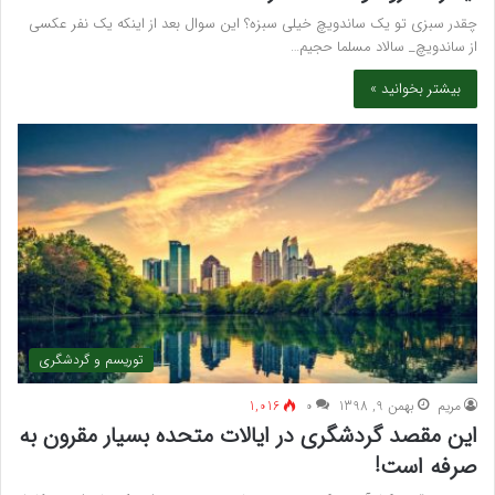
چقدر سبزی تو یک ساندویچ خیلی سبزه؟ این سوال بعد از اینکه یک نفر عکسی
از ساندویچ_ سالاد مسلما حجیم…
بیشتر بخوانید »
توریسم و گردشگری
مريم
بهمن 9, 1398
۰
1,016
این مقصد گردشگری در ایالات متحده بسیار مقرون به
صرفه است!