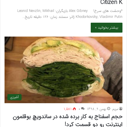
Citizen K
*وحشت های سرخ! Alex Gibney بازیگران: Leonid Nevzlin, Mikhail
Khodorkovsky, Vladimir Putin ژانر: مستند زمان: 126 دقیقه تاریخ…
بیشتر بخوانید »
آشپزی
مريم
بهمن 9, 1398
۰
1,581
حجم اسفناج به کار برده شده در ساندویچ بوقلمون
اینترنت رو دو قسمت کرد!