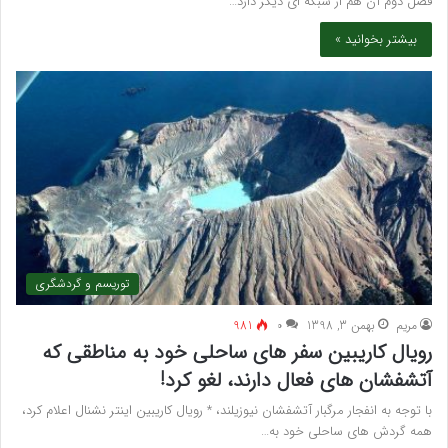
فصل دوم آن هم از شبکه ای دیگر دارد…
بیشتر بخوانید »
توریسم و گردشگری
مريم
بهمن 3, 1398
۰
981
رویال کاریبین سفر های ساحلی خود به مناطقی که
آتشفشان های فعال دارند، لغو کرد!
با توجه به انفجار مرگبار آتشفشان نیوزیلند، * رویال کاریبین اینتر نشنال اعلام کرد،
همه گردش های ساحلی خود به…