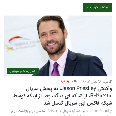
بیشتر بخوانید »
اخبار رسانه و تلویزیون
مريم
بهمن 3, 1398
۰
1,469
واکنش Jason Priestley، به پخش سریال
BH90210، از شبکه ای دیگه، بعد از اینکه توسط
شبکه فاکس این سریال کنسل شد
Jason Priestley، فاش کرد آیا سریال BH90210، شانسی برای بازگشت برای