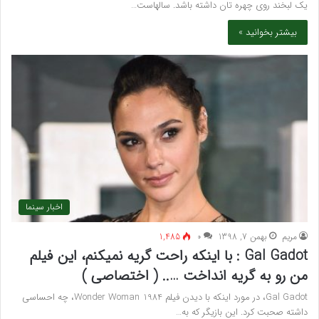
یک لبخند روی چهره تان داشته باشد. سالهاست…
بیشتر بخوانید »
اخبار سینما
مريم
بهمن 7, 1398
۰
1,485
Gal Gadot : با اینکه راحت گریه نمیکنم، این فیلم
من رو به گریه انداخت ….. ( اختصاصی )
Gal Gadot، در مورد اینکه با دیدن فیلم Wonder Woman 1984، چه احساسی
داشته صحبت کرد. این بازیگر که به…