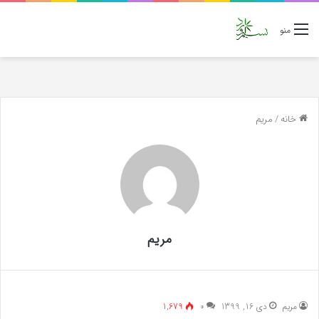
منو
خانه
/
مريم
مريم
مريم
دی 16, 1399
۰
1,679