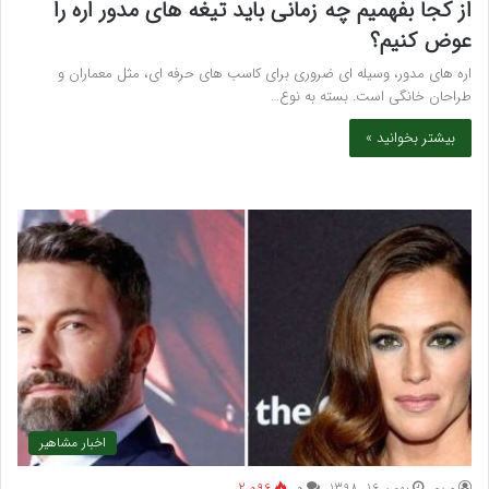
از کجا بفهمیم چه زمانی باید تیغه های مدور اره را
عوض کنیم؟
اره های مدور، وسیله ای ضروری برای کاسب های حرفه ای، مثل معماران و
طراحان خانگی است. بسته به نوع…
بیشتر بخوانید »
اخبار مشاهیر
مريم
بهمن 16, 1398
۰
2,096