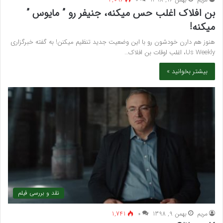
بن افلاک اغلب حس میکنه، جنیفر رو ” مایوس ”
میکنه!
هنوز هم دارن خودشون رو با این وضعیت جدید تنظیم میکنن! به گفته خبرگزاری
Us Weekly، اغلب اوقات بن افلاک…
بیشتر بخوانید »
نقد و بررسی فیلم
مريم
بهمن 9, 1398
۰
1,741