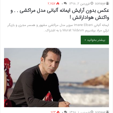
somaye
فروردین 2, 1398
۰
2,757
عکس بدون آرایش ایمانه آلبانی مدل مراکشی . . و
واکنش هوادارانش !
ایمانه آلبانی Imane Elbani سوپر مدل مراکشی مشهور و همسر مجری و بازیگر
ترکی مراد ییلدیریم Murat Yıldırım با به اشتراک…
بیشتر بخوانید »
somaye
فروردین 1, 1398
۰
923