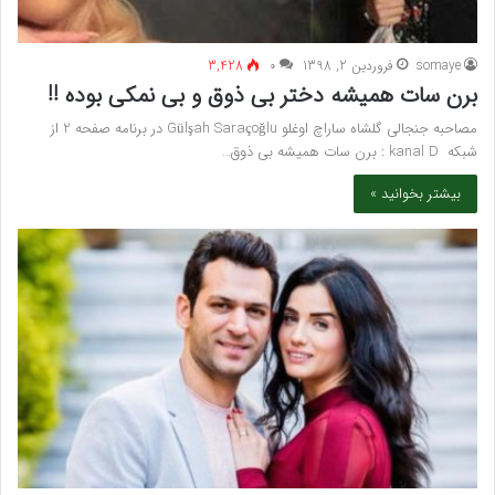
somaye
فروردین 2, 1398
۰
3,428
برن سات همیشه دختر بی ذوق و بی نمکی بوده !!
مصاحبه جنجالی گلشاه ساراچ اوغلو Gülşah Saraçoğlu در برنامه صفحه 2 از
شبکه kanal D : برن سات همیشه بی ذوق…
بیشتر بخوانید »