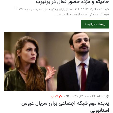
حادیثه و مژده حضور فعال در یوتیوب
خواننده حادیثه Hadise که بعد از پایان یافتن فصل جدید مجموعه O Ses
Türkiye ، مدتی است از همه فعالیت ها…
بیشتر بخوانید »
admin
اسفند 29, 1397
۰
1,007
پدیده مهم شبکه اجتماعی برای سریال عروس
استانبولی