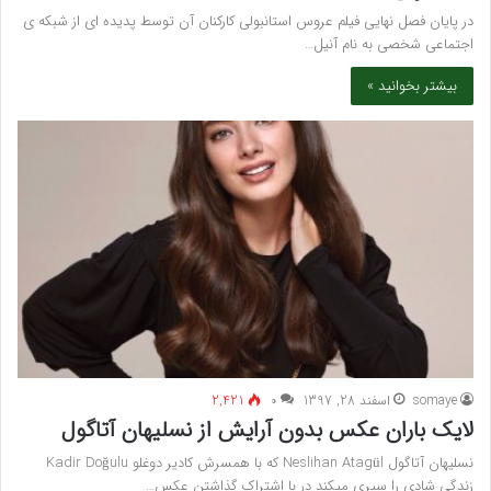
در پایان فصل نهایی فیلم عروس استانبولی کارکنان آن توسط پدیده ای از شبکه ی
اجتماعی شخصی به نام آنیل…
بیشتر بخوانید »
somaye
اسفند 28, 1397
۰
2,421
لایک باران عکس بدون آرایش از نسلیهان آتاگول
نسلیهان آتاگول Neslihan Atagül که با همسرش کادیر دوغلو Kadir Doğulu
زندگی شادی را سپری میکند در با اشتراک گذاشتن عکس…