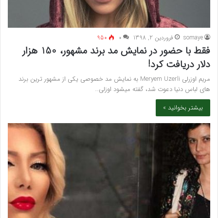
somaye
فروردین 2, 1398
۰
950
فقط با حضور در نمایش مد برند مشهور، 150 هزار
دلار دریافت کرد!
مریم اوزرلی Meryem Uzerli به نمایش مد خصوصی یکی از مشهور ترین برند
های لباس دنیا دعوت شد، گفته میشود اوزلی…
بیشتر بخوانید »