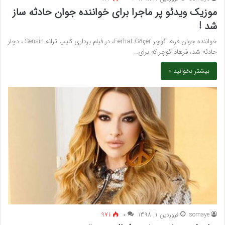
موزیک ویدئو پر ماجرا برای خواننده جوان حادثه ساز
شد !
خواننده جوان فرها گوچر Ferhat Göçer، در فیلم برداری کلیپ ترانه Sensin ، دچار
حادثه شد، فرهاد گوچر که برای…
بیشتر بخوانید »
somaye
فروردین 1, 1398
۰
971