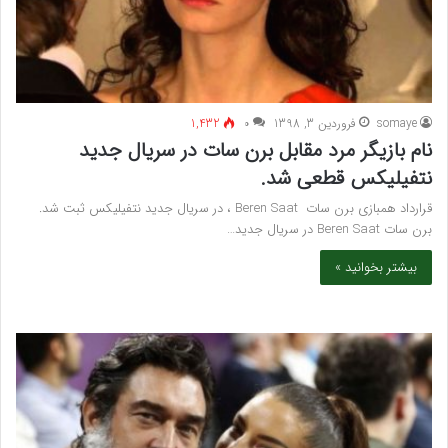
somaye
فروردین 3, 1398
۰
1,432
نام بازیگر مرد مقابل برن سات در سریال جدید
نتفیلیکس قطعی شد.
قرارداد همبازی برن سات Beren Saat ، در سریال جدید نتفیلیکس ثبت شد.
برن سات Beren Saat در سریال جدید…
بیشتر بخوانید »