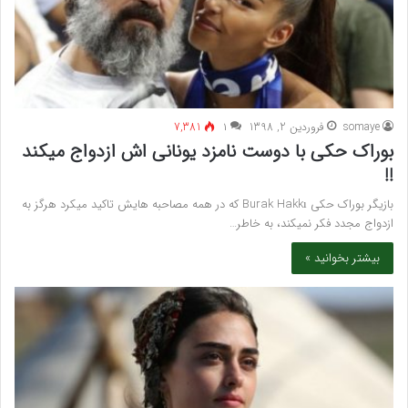
somaye
فروردین 2, 1398
۱
7,381
بوراک حکی با دوست نامزد یونانی اش ازدواج میکند
!!
بازیگر بوراک حکی Burak Hakkı که در همه مصاحبه هایش تاکید میکرد هرگز به
ازدواج مجدد فکر نمیکند، به خاطر…
بیشتر بخوانید »