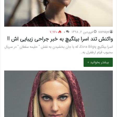
somaye
فروردین 2, 1398
۰
7,960
واکنش تند اسرا بیلگیچ به خبر جراحی زیبایی اش !!
اسرا بیلگیچ Esra Bilgiç، که با جان بخشیدن به نقش ” حلیمه سلطان ” در سریال
محبوب قیام ارطغرل به…
بیشتر بخوانید »