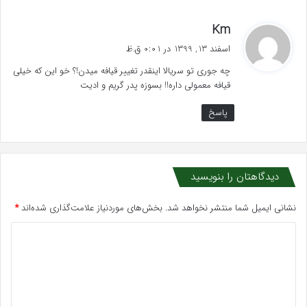
گ
Km
ف
اسفند 13, 1399 در 0:01 ق.ظ
ت
چه جوری تو سریالا اینقدر تغییر قیافه میدن!؟ خو این که خیلی
:
قیافه معمولی داره!! بسوزه پدر گریم و ادیت
پاسخ
دیدگاهتان را بنویسید
نشانی ایمیل شما منتشر نخواهد شد.
بخش‌های موردنیاز علامت‌گذاری شده‌اند
*
د
ی
د
گ