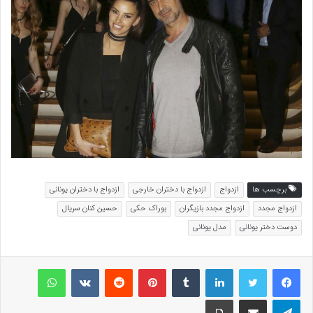
برچسب ها
ازدواج
ازدواج با دختران خارجی
ازدواج با دختران یونانی
ازدواج مجدد
ازدواج مجدد بازیگران
بوراک حکی
حسین کنان سریال
دوست دختر یونانی
مدل یونانی
لینکداین
تامبلر
پینتریست
Reddit
VKontakte
واتس آپ
تلگرام
اشتراک گذاری با ایمیل
چاپ