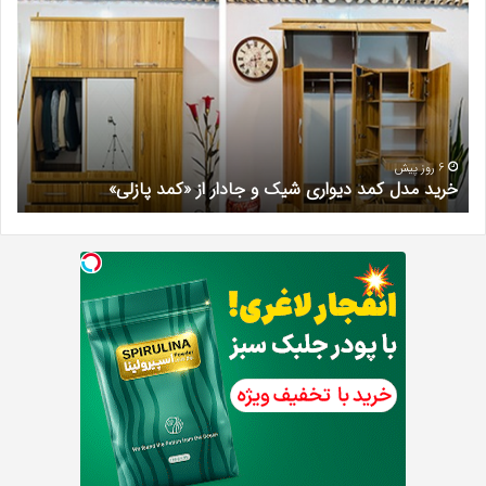
کلینیک
زیبایی
در
فردیس
کرج؛
دکتر
مریم
خیرآبادی
6 روز پیش
 شیک و جادار از «کمد پازلی»
بهترین کلینیک زیبایی در 