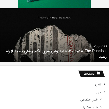
دانلود
رایگان
دوبله
فارسی
فیلم
با
استعداد
Gifted
The Punisher «تنبیه کننده »با اولین سری عکس های جدید از راه
2017
شهریور 1, 1396
دانلود رایگان دوبل
دسته‌ها
آشپزی
اخبار
اخبار اجتماعی
اخبار استانها