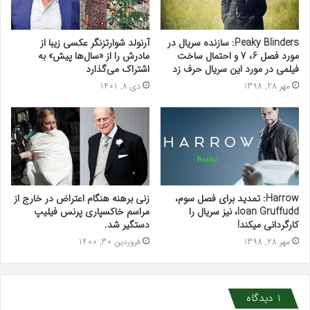
Peaky Blinders: سازنده سریال در
آرنولد شوارتزنگر عکسی زیبا از
مورد فصل 6، 7 و احتمال ساخت
مادرش را از «سال‌ها پیش» به
فیلمی در مورد این سریال حرف زد
اشتراک می‌گذارد‌
مهر 28, 1398
دی 8, 1401
Harrow: تمدید برای فصل سوم،
زنی برهنه هنگام اعتراض در خارج از
Ioan Gruffudd، نیز سریال را
مراسم خاکسپاری پرنس فیلیپ
کارگردانی میکند!
دستگیر شد.
مهر 28, 1398
فروردین 30, 1400
1 دیدگاه