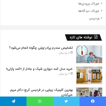
خوراک ورودی‌ها
خوراک دیدگاه‌ها
وردپرس
نوشته های تازه
تشخیص سندرم پرادر-ویلی چگونه انجام می‌شود؟
5 روز پیش
خرید مدل کمد دیواری شیک و جادار از «کمد پازلی»
6 روز پیش
بهترین کلینیک زیبایی در فردیس کرج؛ دکتر مریم
خیرآبادی
6 روز پیش
یسبوک
توییتر
واتس آپ
تلگرام