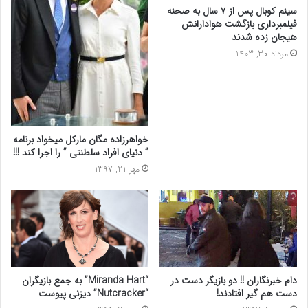
سینم کوبال پس از ۷ سال به صحنه
فیلمبرداری بازگشت هوادارانش
هیجان زده شدند
مرداد 30, 1403
خواهرزاده مگان مارکل میخواد برنامه
” دنیای افراد سلطنتی ” را اجرا کند !!!
مهر 21, 1397
دام خبرنگاران !! دو بازیگر دست در
“Miranda Hart” به جمع بازیگران
دست هم گیر افتادند!
“Nutcracker” دیزنی پیوست