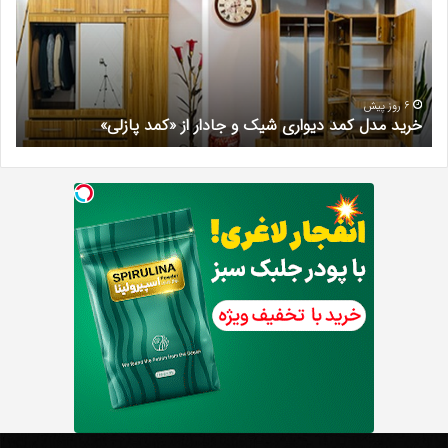
شیک
فرد
و
کرج
جادار
دکتر
از
مری
«کمد
خیر
6 روز پیش
خرید مدل کمد دیواری شیک و جادار از «کمد پازلی»
ب
پازلی»
Th
د