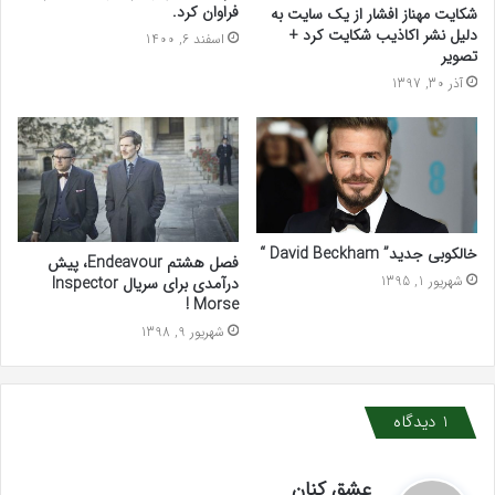
فراوان کرد.
شکایت مهناز افشار از یک سایت به
دلیل نشر اکاذیب شکایت کرد +
اسفند 6, 1400
تصویر
آذر 30, 1397
خالکوبی جدید” David Beckham “
فصل هشتم Endeavour، پیش
شهریور 1, 1395
درآمدی برای سریال Inspector
Morse !
شهریور 9, 1398
1 دیدگاه
گ
عشق کنان