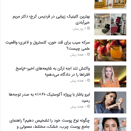
بهترین کلینیک زیبایی در فردیس کرج؛ دکتر مریم
خیرآبادی
6 روز پیش
سرکه سیب برای قند خون، کلسترول و لاغری؛ واقعیت
علمی چیست؟
1 هفته پیش
واکنش تند اجه ارکن به شایعه‌های اخیر؛ «پاسخ
افتراها را در دادگاه می‌دهم»
1 هفته پیش
ابرو یاشار با پروژه آکوستیک «۶+۱» به صدر توجه‌ها
رسید
1 هفته پیش
چگونه نوع پوست خود را تشخیص دهیم؟ راهنمای
جامع پوست چرب، خشک، مختلط، معمولی و