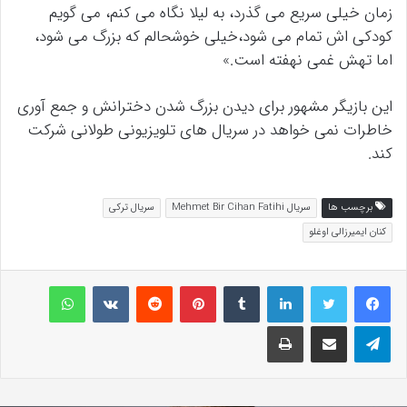
زمان خیلی سریع می گذرد، به لیلا نگاه می کنم، می گویم
کودکی اش تمام می شود،خیلی خوشحالم که بزرگ می شود،
اما تهش غمی نهفته است.»
این بازیگر مشهور برای دیدن بزرگ شدن دخترانش و جمع آوری
خاطرات نمی خواهد در سریال های تلویزیونی طولانی شرکت
کند.
برچسب ها
سریال Mehmet Bir Cihan Fatihi
سریال ترکی
کنان ایمیرزالی اوغلو
لینکداین
تامبلر
پینتریست
Reddit
VKontakte
واتس آپ
تلگرام
اشتراک گذاری با ایمیل
چاپ