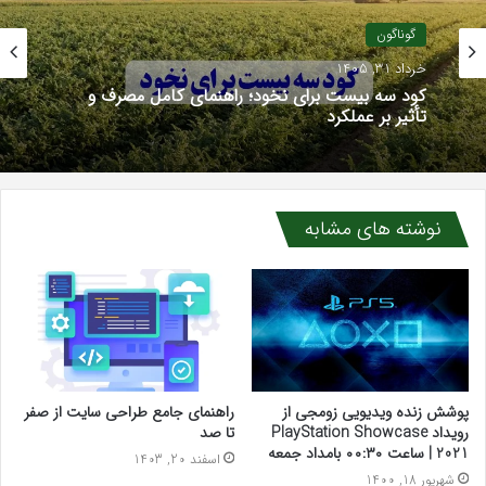
گوناگون
خرداد 23, 1405
چگونه یک مدرسه حرفه‌ای آینده دانش‌آموزان را
تضمین می‌کند
نوشته های مشابه
پوشش زنده ویدیویی زومجی از
راهنمای جامع طراحی سایت از صفر
رویداد PlayStation Showcase
تا صد
2021 | ساعت ۰۰:۳۰ بامداد جمعه
اسفند 20, 1403
شهریور 18, 1400