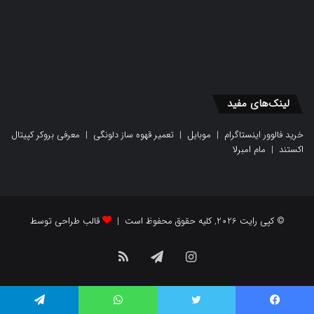
لینک‌های مفید
خرید فالوور اینستاگرام
|
موبایل
|
تعمیر قهوه ساز دلونگی
|
معرفی بروکر کپیتال
اکستند
|
مام امبرلا
© کپی رایت 2026, کلیه حقوق محفوظ است |
قالب طراحی توسط
اینستاگرام
تلگرام
خوراک
یسبوک
توییتر
واتس آپ
تلگرام