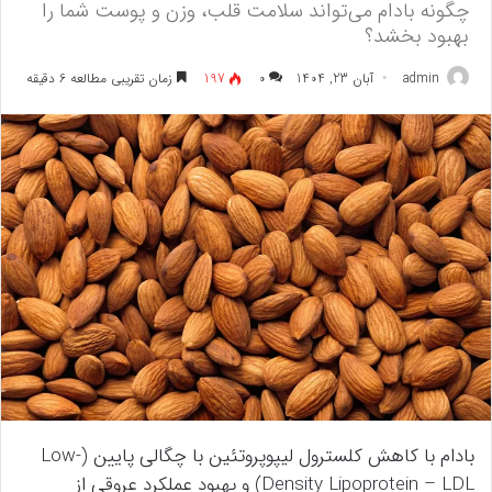
چگونه بادام می‌تواند سلامت قلب، وزن و پوست شما را
بهبود بخشد؟
admin
آبان 23, 1404
۰
197
زمان تقریبی مطالعه 6 دقیقه
بادام با کاهش کلسترول لیپوپروتئین با چگالی پایین (Low-
Density Lipoprotein – LDL) و بهبود عملکرد عروقی از