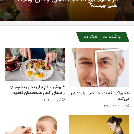
4 روز پیش
تشخیص سندرم پرادر-ویلی چگونه انجام می‌شود؟
سرکه سیب برای قند خون، کلسترول و لاغری؛ واقعیت
علمی چیست؟
نوشته های مشابه
۶ روش سالم برای پختن تخم‌مرغ:
راهنمای کامل متخصصان تغذیه
5 خوراکی‌ که پوست آدمی را زود پیر
می‌کند
آذر 11, 1404
مرداد 22, 1398