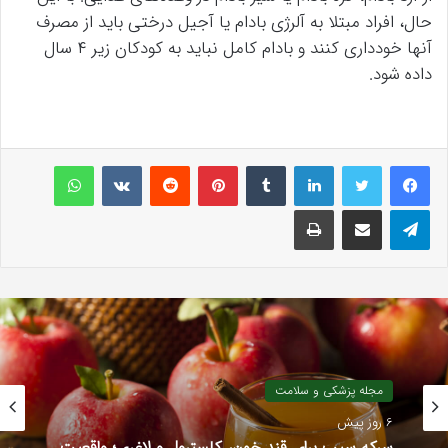
حال، افراد مبتلا به آلرژی بادام یا آجیل درختی باید از مصرف
آنها خودداری کنند و بادام کامل نباید به کودکان زیر ۴ سال
داده شود.
لینکداین
تامبلر
پینتریست
Reddit
VKontakte
واتس آپ
تلگرام
اشتراک گذاری با ایمیل
چاپ
مجله پزشکی و سلامت
مجله پزشکی و سلامت
6 روز پیش