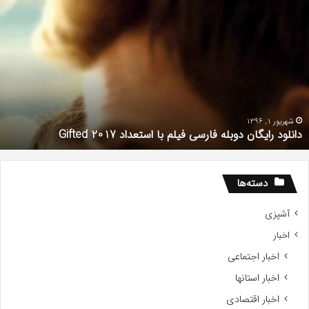
همه
چیز
در
مورد
سریال
دروغ
شیرین
من
آذر 30, 1398
همه چیز در مورد سریال دروغ شیرین من
دسته‌ها
آشپزی
اخبار
اخبار اجتماعی
اخبار استانها
اخبار اقتصادی