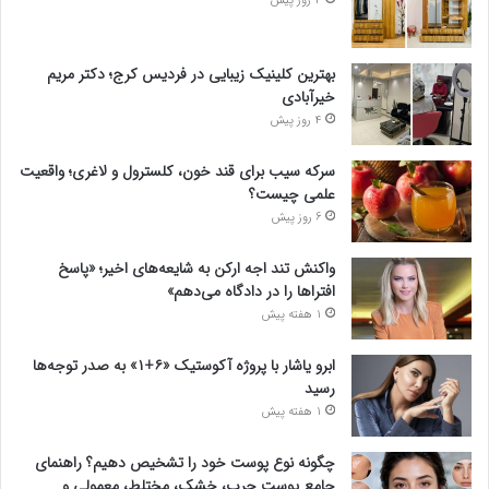
4 روز پیش
بهترین کلینیک زیبایی در فردیس کرج؛ دکتر مریم
خیرآبادی
4 روز پیش
سرکه سیب برای قند خون، کلسترول و لاغری؛ واقعیت
علمی چیست؟
6 روز پیش
واکنش تند اجه ارکن به شایعه‌های اخیر؛ «پاسخ
افتراها را در دادگاه می‌دهم»
1 هفته پیش
ابرو یاشار با پروژه آکوستیک «۶+۱» به صدر توجه‌ها
رسید
1 هفته پیش
چگونه نوع پوست خود را تشخیص دهیم؟ راهنمای
جامع پوست چرب، خشک، مختلط، معمولی و