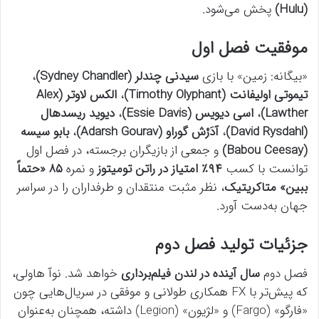
(Hulu)
پخش می‌شود.
موفقیت فصل اول
«بیگانه: زمین» با بازی
سیدنی چندلر (Sydney Chandler)
،
تیموتی اولیفانت (Timothy Olyphant)
،
الکس لاوتر (Alex
Lawther)
،
اسی دیویس (Essie Davis)
،
دیوید ریسدهال
(David Rysdahl)
،
آدَرْش گوراو (Adarsh Gourav)
،
بابو سیسه
(Babou Ceesay)
و جمعی از بازیگران برجسته، در فصل اول
توانست با کسب
۹۴٪ امتیاز در راتن تومیتوز
و نمره
۸۵ «حتماً
ببین» متاکریتیک
، نظر مثبت منتقدان و طرفداران را در سراسر
جهان به‌دست آورد.
جزئیات تولید فصل دوم
فصل دوم
سال آینده در لندن فیلم‌برداری
خواهد شد. نوآ هاولی،
که پیش‌تر با FX همکاری طولانی و موفقی در سریال‌هایی چون
«فارگو» (Fargo) و «لژیون» (Legion) داشته، همچنان به‌عنوان