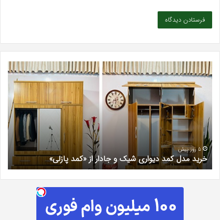
خرید
بهت
مدل
کلی
کمد
زیبا
دیواری
در
شیک
فرد
و
کرج
جادار
دکتر
از
مری
«کمد
خیر
5 روز پیش
خرید مدل کمد دیواری شیک و جادار از «کمد پازلی»
ب
پازلی»