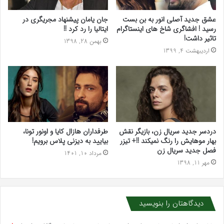
عشق جدید آصلی انور به بن بست
جان یامان پیشنهاد مجریگری در
رسید ! افشاگری شاخ های اینستاگرام
ایتالیا را رد کرد !!
تاثیر داشت!
بهمن 28, 1398
اردیبهشت 4, 1399
دردسر جدید سریال زن، بازیگر نقش
طرفداران هازال کایا و اونور تونا،
بهار موهایش را رنگ نمیکند !!+ تیزر
بیایید به دیزنی پلاس برویم!
فصل جدید سریال زن
مرداد 10, 1401
مهر 11, 1398
دیدگاهتان را بنویسید