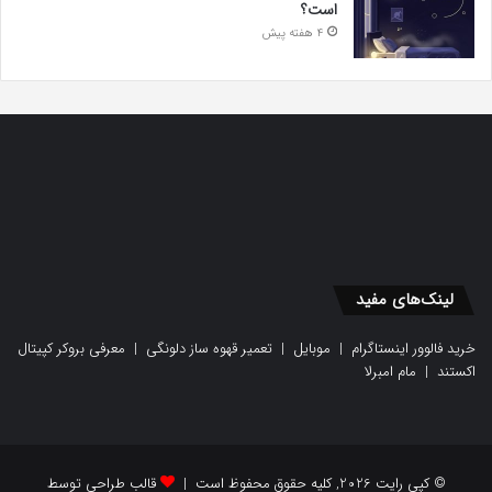
است؟
4 هفته پیش
لینک‌های مفید
خرید فالوور اینستاگرام
|
موبایل
|
تعمیر قهوه ساز دلونگی
|
معرفی بروکر کپیتال
اکستند
|
مام امبرلا
© کپی رایت 2026, کلیه حقوق محفوظ است |
قالب طراحی توسط