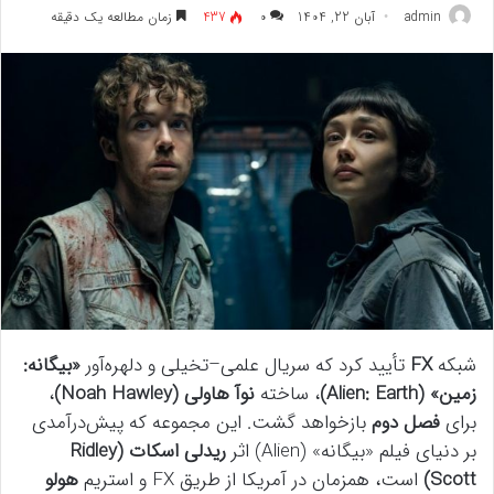
admin
آبان 22, 1404
۰
437
زمان مطالعه یک دقیقه
شبکه
FX
تأیید کرد که سریال علمی–تخیلی و دلهره‌آور
«بیگانه:
زمین» (Alien: Earth)
، ساخته
نوآ هاولی (Noah Hawley)
،
برای
فصل دوم
بازخواهد گشت. این مجموعه که پیش‌درآمدی
بر دنیای فیلم «بیگانه» (Alien) اثر
ریدلی اسکات (Ridley
Scott)
است، همزمان در آمریکا از طریق FX و استریم
هولو