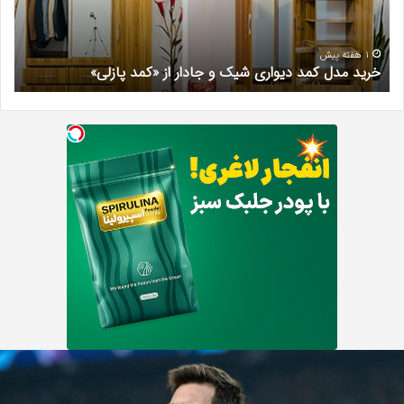
جادار
دکتر
از
مری
«کمد
خیر
1 هفته پیش
خرید مدل کمد دیواری شیک و جادار از «کمد پازلی»
ب
پازلی»
یونل
ش
سی
ت
س
ه