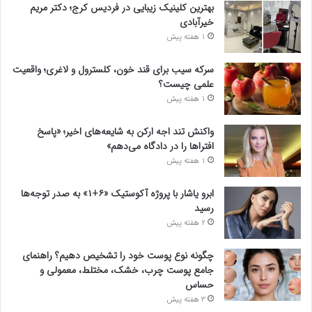
بهترین کلینیک زیبایی در فردیس کرج؛ دکتر مریم
خیرآبادی
1 هفته پیش
سرکه سیب برای قند خون، کلسترول و لاغری؛ واقعیت
علمی چیست؟
1 هفته پیش
واکنش تند اجه ارکن به شایعه‌های اخیر؛ «پاسخ
افتراها را در دادگاه می‌دهم»
1 هفته پیش
ابرو یاشار با پروژه آکوستیک «۶+۱» به صدر توجه‌ها
رسید
2 هفته پیش
چگونه نوع پوست خود را تشخیص دهیم؟ راهنمای
جامع پوست چرب، خشک، مختلط، معمولی و
حساس
3 هفته پیش