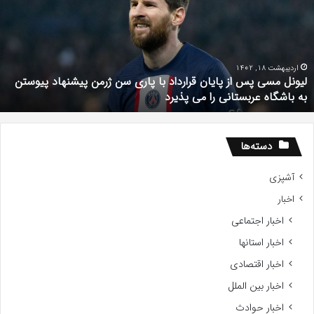
ز
ن
ایان
ا
رارداد
ک
ا
اری
اردیبهشت 18, 1402
لیونل مسی پس از پایان قرارداد با پاری سن ژرمن پیشنهاد پیوستن
ن
به باشگاه عربستانی را می پذیرد
رمن
یشنهاد
یوستن
ه
دسته‌ها
اشگاه
ربستانی
آشپزی
ا
اخبار
ی
ذیرد
اخبار اجتماعی
اخبار استانها
اخبار اقتصادی
اخبار بین الملل
اخبار حوادث