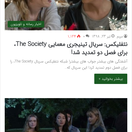
اخبار رسانه و تلویزیون
مريم
تیر 23, 1398
۰
1,124
نتفلیکس: سریال تینیجری معمایی The Society،
برای فصل دو تمدید شد!
آشفتگی های بیشتر جواب های بیشتر! شبکه نتفلیکس سریال The Society، را
برای فصل دوم تمدید کرد! این سریال که…
بیشتر بخوانید »