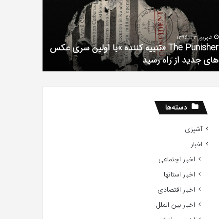
فیلم
لین
با
ی
استعداد
شهریور 23, 1396
شهریور 1, 1396
کس
Gifted
The Punisher «تنبیه کننده »با اولین سری عکس
ی
2017
های جدید از راه رسید
2017
ید
ید
دسته‌ها
آشپزی
اخبار
اخبار اجتماعی
اخبار استانها
اخبار اقتصادی
اخبار بین الملل