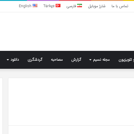
تماس با ما
شارژ موبایل
فارسی
Türkçe
English
 تلویزیون
مجله نسیم
گزارش
مصاحبه
گردشگری
دانلود
تشخیص
سندرم
پرادر-
ویلی
چگونه
انجام
می‌شود؟
4 روز پیش