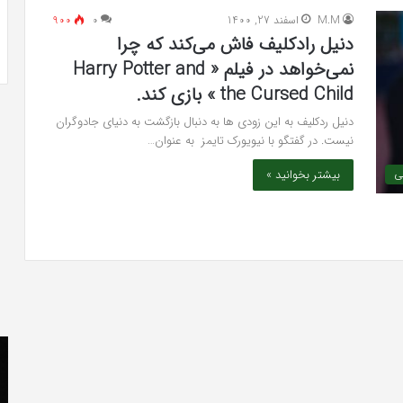
 به شایعه‌های اخیر؛
تشخیص سندرم پرادر-ویلی چگونه انجام
M.M
اسفند 27, 1400
۰
900
 دادگاه می‌دهم»
می‌شود؟
دنیل رادکلیف فاش می‌کند که چرا
نمی‌خواهد در فیلم « Harry Potter and
the Cursed Child » بازی کند.
دنیل ردکلیف به این زودی ها به دنبال بازگشت به دنیای جادوگران
نیست. در گفتگو با نیویورک تایمز به عنوان…
بیشتر بخوانید »
ی
کریستن
he
بل
er
می
«ت
دانست
کن