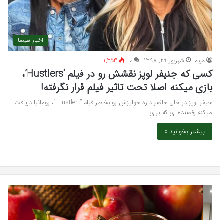
اخبار سینما
مريم
شهریور 29, 1398
۰
1,353
کسی که جنیفر لوپز نقشش رو در فیلم ‘Hustlers’،
بازی میکنه اصلا تحت تاثیر فیلم قرار نگرفته!
جیفر لوپز در حال حاضر داره جوایزش رو بخاطر فیلم ” Hustler “، رومانیا دریافت
میکنه رقصنده ای که برای…
بیشتر بخوانید »
سرکه
واک
سیب
تند
برای
اجه