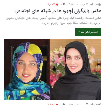
admin
مرداد 10, 1397
۰
1,007
عکس بازیگران |چهره ها در شبکه های اجتماعی
دراین قسمت از اینستاگرام چهره های مشهور آخرین پست های بازیگران مشهور
ایرانی رابه اشتراک میگذاریم، امروز از بهرام رادان…
بیشتر بخوانید »
admin
مرداد 10, 1397
۰
1,528