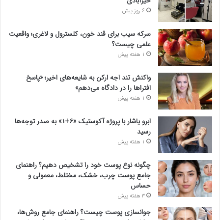
خیرآبادی
6 روز پیش
سرکه سیب برای قند خون، کلسترول و لاغری؛ واقعیت
علمی چیست؟
1 هفته پیش
واکنش تند اجه ارکن به شایعه‌های اخیر؛ «پاسخ
افتراها را در دادگاه می‌دهم»
1 هفته پیش
ابرو یاشار با پروژه آکوستیک «۶+۱» به صدر توجه‌ها
رسید
1 هفته پیش
چگونه نوع پوست خود را تشخیص دهیم؟ راهنمای
جامع پوست چرب، خشک، مختلط، معمولی و
حساس
3 هفته پیش
جوانسازی پوست چیست؟ راهنمای جامع روش‌ها،