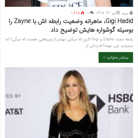
مريم
تیر 31, 1397
۰
1,415
Gigi Hadid، ماهرانه وضعیت رابطه اش با Zayne را
بوسیله گوشواره هایش توضیح داد
رابطه مجدد Zayne و Gigi کاری که میکنی مهمتر از چیزهایی هست که میگی؟ اما
میدونید چی مهمه؟ قدردانی از…
بیشتر بخوانید »