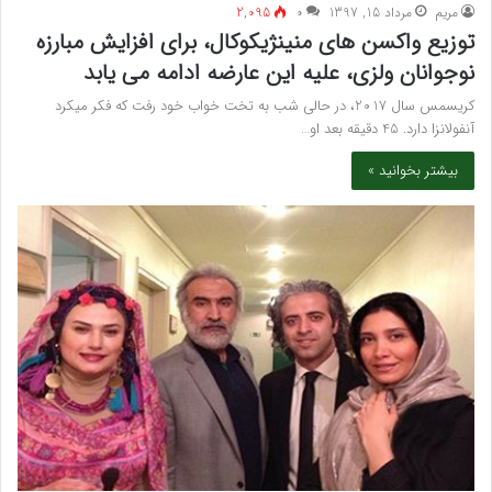
مريم
مرداد 15, 1397
۰
2,095
توزیع واکسن های منینژیکوکال، برای افزایش مبارزه
نوجوانان ولزی، علیه این عارضه ادامه می یابد
کریسمس سال 2017، در حالی شب به تخت خواب خود رفت که فکر میکرد
آنفولانزا دارد. 45 دقیقه بعد او…
بیشتر بخوانید »