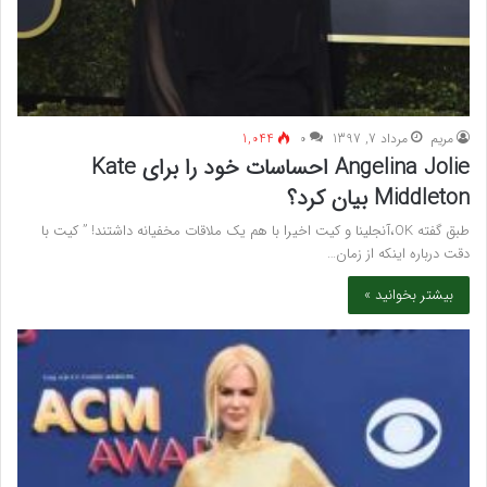
مريم
مرداد 7, 1397
۰
1,044
Angelina Jolie احساسات خود را برای Kate
Middleton بیان کرد؟
طبق گفته OK،آنجلینا و کیت اخیرا با هم یک ملاقات مخفیانه داشتند! ” کیت با
دقت درباره اینکه از زمان…
بیشتر بخوانید »