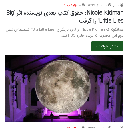
مريم
مرداد 6, 1397
۰
1,085
Nicole Kidman: حقوق کتاب بعدی نویسنده اثر ‘Big
Little Lies’ را گرفت
همانگونه که Nicole Kidman و گروه بازیگران “Big Little Lies”، فیلمبرداری فصل
دوم این مجموعه که برنده جایزه HBO نیز…
بیشتر بخوانید »