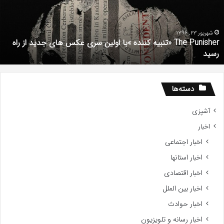
یلم
س
ا
د
ستعداد
ش
Gifte
م
201
شهریور 1, 1396
دانلود رایگان دوبله فارسی فیلم با استعداد Gifted 2017
دسته‌ها
آشپزی
اخبار
اخبار اجتماعی
اخبار استانها
اخبار اقتصادی
اخبار بین الملل
اخبار حوادث
اخبار رسانه و تلویزیون