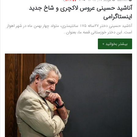
آناشید حسینی عروس لاکچری و شاخ جدید
اینستاگرامی
آناشید حسینی دختر ۲۷ساله ۱۷۵ سانتیمتری، متولد چهار بهمن ماه در شهر اهواز
است. این دختر خوزستانی قصه ما، بعنوان…
بیشتر بخوانید »