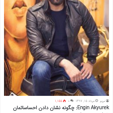
مريم
مرداد 15, 1397
۰
1,155
Engin Akyurek: چگونه نشان دادن احساساتمان