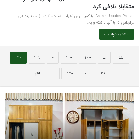
متقابلا تلافی کرد
Sarah Jessica Parker، با کمپانی جواهراتی که ادعا کرده، ( او به بندهای
قراردادی که با آنها داشته و به…
بیشتر بخوانید »
ابتدا
...
100
110
«
119
120
121
»
130
...
انتها
بهترین
سرک
کلینیک
سی
زیبایی
برای
در
قند
فردیس
خون
کرج؛
کلس
دکتر
و