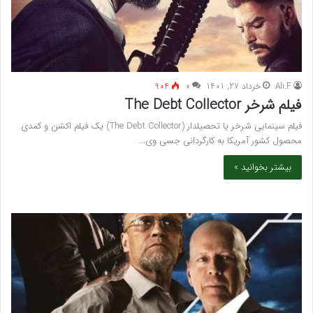
Ali.F
خرداد 27, 1401
۰
904
فیلم شرخر The Debt Collector
فیلم سینمایی شرخر یا تحصیلدار (The Debt Collector) یک فیلم اکشن و کمدی
محصول کشور آمریکا به کارگردانی جسی وی.…
بیشتر بخوانید »