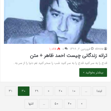
elmira
فروردین 2, 1399
۰
1,078
ترانه زندگانی چیست احمد ظاهر + متن
قدح را به سر کنید قدح را به سر کنید شب را سحر کنید غم دنیا را از سر به…
بیشتر بخوانید »
ابتدا
...
10
20
«
29
30
31
»
40
50
...
انتها