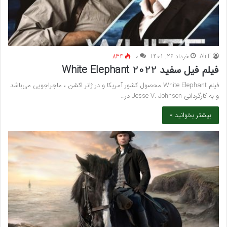
Ali.F
خرداد 26, 1401
۰
834
فیلم فیل سفید White Elephant 2022
فیلم White Elephant محصول کشور آمریکا و در ژانر اکشن ، ماجراجویی می‌باشد
و به کارگردانی Jesse V. Johnson در…
بیشتر بخوانید »