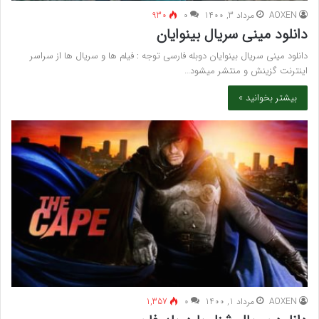
AOXEN
مرداد 3, 1400
۰
930
دانلود مینی سریال بینوایان
دانلود مینی سریال بینوایان دوبله فارسی توجه : فیلم ها و سریال ها از سراسر
اینترنت گزینش و منتشر میشود…
بیشتر بخوانید »
AOXEN
مرداد 1, 1400
۰
1,357