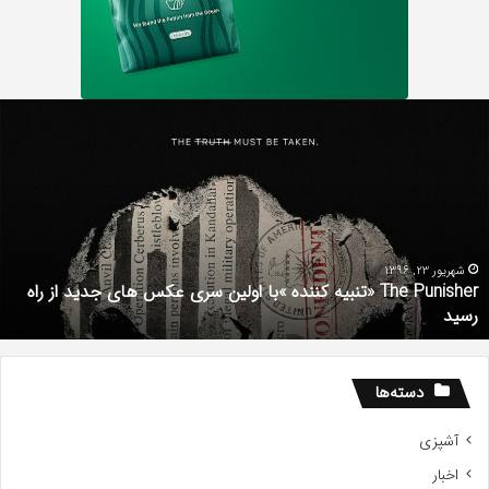
دانلود
رایگان
دوبله
فارسی
فیلم
با
استعداد
Gifted
2017
شهریور 1, 1396
دانلود رایگان دوبله فارسی فیلم با استعداد Gifted 2017
دسته‌ها
آشپزی
اخبار