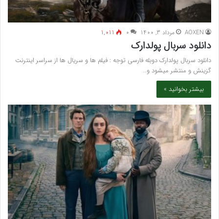
AOXEN
مرداد 3, 1400
۰
1,011
دانلود سربال پولدارک
دانلود سربال پولدارک دوبله فارسی توجه : فیلم ها و سریال ها از سراسر اینترنت
گزینش و منتشر میشود و…
بیشتر بخوانید »