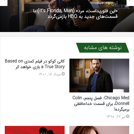
اخبار رسانه خارجی
آبان 25, 1404
آبان 25, 1404
«لوتر» (Luther) با فیلم جدید در نتفلیکس بازمی‌گردد
«این فلوریداست، مرد» (It’s Florida, Man) با
نوشته های مشابه
قسمت‌های جدید به HBO بازمی‌گردد
کالی کوکو در فیلم کمدی Based on
a True Story بازی خواهد کر
مرداد 18, 1401
Chicago Med: فصل پنجم، Colin
Donnell، برای قسمت خداحافظی
برمیگرده!
تیر 22, 1398