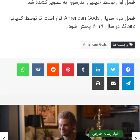
فصل اول توسط جیلین اندرسون به تصویر کشده شد.
فصل دوم سریال American Gods قرار است تا توسط کمپانی
Starz، در سال ۲۰۱۹ پخش شود.
برچسب ها
American Gods
لینکداین
تامبلر
پینتریست
Reddit
VKontakte
واتس آپ
تلگرام
اشتراک گذاری با ایمیل
چاپ
اخبار رسانه خارجی