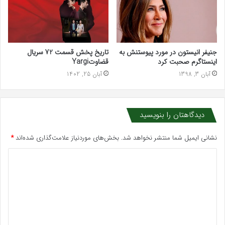
جنیفر انیستون در مورد پیوستنش به
تاریخ پخش قسمت 72 سریال
اینستاگرم صحبت کرد
قضاوتYargi
آبان 3, 1398
آبان 25, 1402
دیدگاهتان را بنویسید
نشانی ایمیل شما منتشر نخواهد شد.
بخش‌های موردنیاز علامت‌گذاری شده‌اند
*
د
ی
د
گ
ا