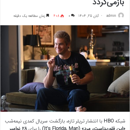
بازمی‌گردد
admin
آبان 25, 1404
۰
408
زمان مطالعه یک دقیقه
شبکه
HBO
با انتشار تریلر تازه، بازگشت سریال کمدی نیمه‌شب
«این فلوریداست، مرد» (It’s Florida, Man)
را برای
۲۸ نوامبر