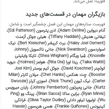
فلوریدا عمل می‌کند.
بازیگران مهمان در قسمت‌های جدید
فهرست ستاره‌های مهمان این فصل چشمگیر است و شامل:
آدام دیواین (Adam DeVine)
،
ادی پترسون (Edi Patterson)
،
تیفانی هدیش (Tiffany Haddish)
،
هیلی جوئل آزمنت
(Haley Joel Osment)
،
برت کریشر (Bert Kreischer)
،
نیک
اسواردسون (Nick Swardson)
،
جانی ناکسویل (Johnny
Knoxville)
،
شِیا ویگام (Shea Whigham)
،
تایکا وایتیتی
(Taika Waititi)
،
ریتا اورا (Rita Ora)
،
هولمز (Holmes)
،
دیوید
کوئچنر (David Koechner)
،
جوئل کیم بوستر (Joel Kim
Booster)
،
چِت هنکس (Chet Hanks)
،
میلان کارتر (Milan
Carter)
،
نیک ثیون (Nick Thune)
،
اسوزی کرتز (Swoozie
Kurtz)
،
جانی پمبِرتون (Johnny Pemberton)
،
رایان میر­ویس
(Ryan Mirvis)
،
براین ساکا (Brian Sacca)
،
پینگ وو (Ping
Wu)
،
اولیویا تیلور دادلی (Olivia Taylor Dudley)
،
فرانکی
کینیونس (Frankie Quiñones)
،
هسی هریسون (Hassie