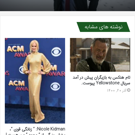
نوشته های مشابه
تام هنکس به بازیگران پیش در آمد
سریال Yellowstone پیوست.
آذر 20, 1400
Nicole Kidman: ” زنانگی قوی “،
بخش بزرگی از ” وجود ” من هست !