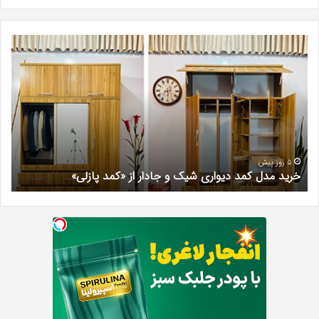
خرید
بهت
مدل
کلی
کمد
زیبا
دیواری
در
شیک
فرد
و
کرج
جادار
دکتر
از
مری
«کمد
خیر
5 روز پیش
خرید مدل کمد دیواری شیک و جادار از «کمد پازلی»
ب
پازلی»