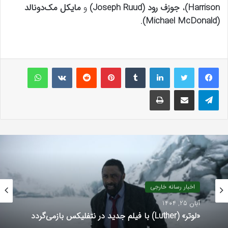
Harrison)
،
جوزف رود (Joseph Ruud)
و
مایکل مک‌دونالد
.
(Michael McDonald)
لینکداین
تامبلر
پینتریست
Reddit
VKontakte
واتس آپ
تلگرام
اشتراک گذاری با ایمیل
چاپ
اخبار رسانه خارجی
آبان 25, 1404
«لوتر» (Luther) با فیلم جدید در نتفلیکس بازمی‌گردد