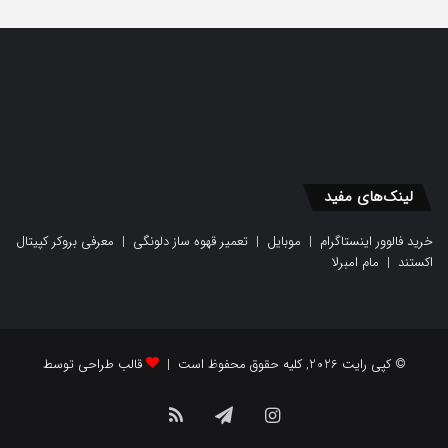
لینک‌های مفید
خرید فالوور اینستاگرام
|
موبایل
|
تعمیر قهوه ساز دلونگی
|
معرفی بروکر کپیتال
اکستند
|
مام امبرلا
© کپی رایت 2026, کلیه حقوق محفوظ است |
قالب طراحی توسط
اینستاگرام
تلگرام
خوراک