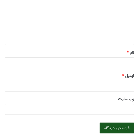
د
گ
ا
ه
*
نام
*
ایمیل
*
وب‌ سایت