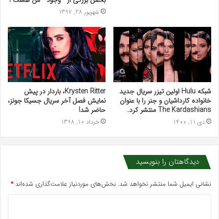
شهریور 28, 1397
شبکه Hulu اولین تیزر سریال جدید
Krysten Ritter، باردار در پیش
خانواده کارداشیان و جنر را با عنوان
نمایش فصل آخر سریال جسیکا جونز،
The Kardashians منتشر کرد.
حاضر شد!
دی 11, 1400
خرداد 10, 1398
دیدگاهتان را بنویسید
نشانی ایمیل شما منتشر نخواهد شد.
بخش‌های موردنیاز علامت‌گذاری شده‌اند
*
د
ی