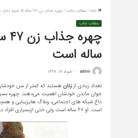
واکنش تند اجه ارکن
افتراها
خانه
/
مطالب جالب
/
چهره جذاب زن 47 ساله که شبیه دختر 20 ساله است
«پاسخ افتراها را در
را
در
مطالب جالب
دادگاه
می‌دهم»
ساله است
admin
خرداد 17, 1397
تعداد زیادی از
زنان
هستند که کمتر از سن خودشان ن
جوان ماندن خودشان اهمیت می‌دهند. چهره بسیار 
داغ شبکه های اجتماعی، وبلاگ هایزیبایی و همچن
است. او 47 ساله است ولی حتی ازبسیاری افراد در دهه 20 سالگی بهتر بنظر میرسد.
رابطه
جنسی
این
دختر