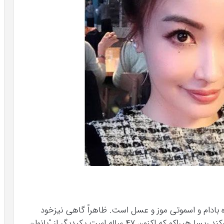
ه بادام و اسموتی موز و عسل است. ظاهراً گاهی نیزخود
رابه صرف پودینگ شکلات داغ و بستنی مهمان می‌کند.ریسا هیراکو که اکنون ۴۷ ساله است یکیدیگر از “بانوان