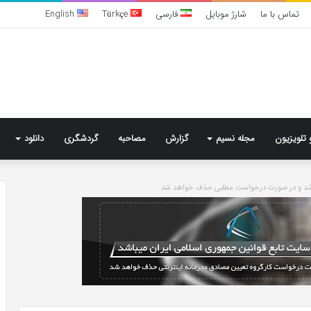
تماس با ما
شارژ موبایل
فارسی
Türkçe
English
 تلویزیون
مجله نسیم
گزارش
مصاحبه
گردشگری
دانلود
باشد و در صورت درخواست مطلبی حذف خواهد شد
تشخیص
سندرم
پرادر-
ویلی
چگونه
انجام
می‌شود؟
6 روز پیش