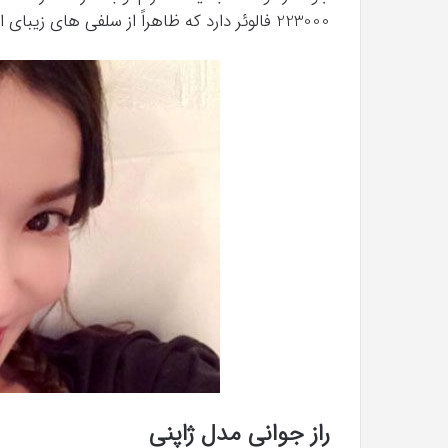
223000 فالوئر دارد که ظاهراً از سلفی های زیبای او خسته نمیشوند.
راز جوانی مدل ژاپنی