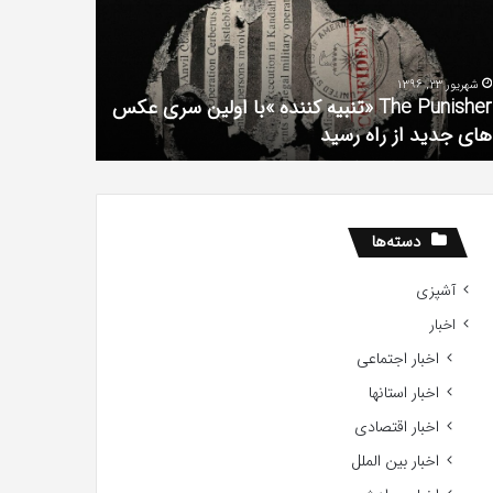
فیلم
لین
با
ی
استعداد
شهریور 23, 1396
شهریور 1, 1396
کس
Gifted
The Punisher «تنبیه کننده »با اولین سری عکس
ی
2017
های جدید از راه رسید
2017
ید
ید
دسته‌ها
آشپزی
اخبار
اخبار اجتماعی
اخبار استانها
اخبار اقتصادی
اخبار بین الملل