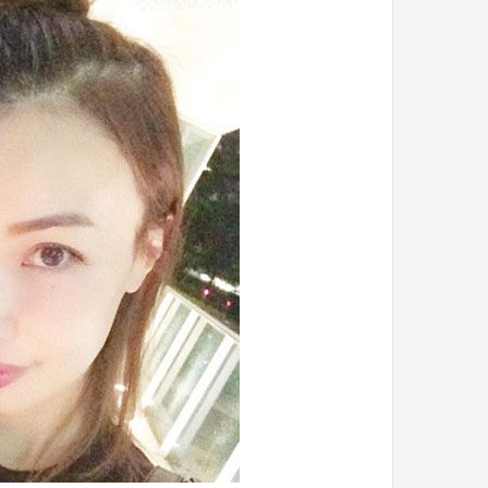
با
حیوانات
وحشی
!
تیر 13, 1397
رابطه جنسی این دختر با حیوانات وحشی 