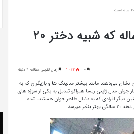
 به شایعه‌های اخیر؛
تشخیص سندرم پرادر-ویلی چگونه انجام
 دادگاه می‌دهم»
می‌شود؟
چهره جذاب زن 47 ساله که شبیه دختر 20
۰
1,022
زمان تقریبی مطالعه 4 دقیقه
شان می‌دهند مانند بیشتر مدلینگ ها و بازیگران که به
جوان مدل ژاپنی ریسا هیراکو تبدیل به یکی از سوژه های
ین دیگر افرادی که به دنبال ظاهر جوان هستند، شده
کریستن
he
بل
er
می
«ت
دانست
کن