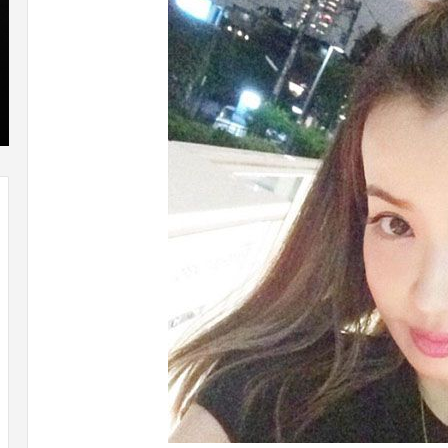
که
»با
“فروزن
او
2”
سر
آذر 23, 1398
موفق
ع
کریستن بل می دانست که “فروزن 2” موفق
خواهد
ها
!
خواهد بود.
بود.
جد
از
راه
رس