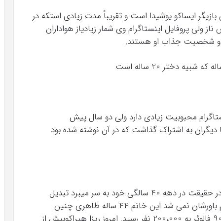
زیگر ایساکو یوشیدا است و تقریباً مدت زیادی استکه در
 ولی پروفایل اینستاگرام وی شمار زیادیاز هواداران
ن و شخصیت جذاب او هستند.
ستاگرام محبوبیت زیادی دارد ولی دو سال پیش
با دیگران به اشتراک گذاشت که در آن نوشته شده بود
این افشاگری تکان دهنده که خانمی چنین جوان در حقیقت در دهه 40 سالگی خود به سر میبرد تبدیل
بهتیتر خبر های بین المللی درسال 2016 شد. مردم باورشان نمی شد این خانم 44 ساله ظاهری چنین
جواندارد و حساب اینستاگرام او به سرعت از 90،000 فالوئر به 200،000 نفر رسید. امروز ریزا هیراکوبیش از