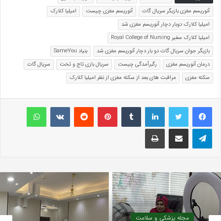
آنوریسم مغزی بازیگر سریال گات
آنوریسم مغزی چیست
امیلیا کلارک
امیلیا کلارک دوبار دچار آنوریسم مغزی شد
امیلیا کلارک سفیر Royal College of Nursing
بازیگر جوان سریال گات دو بار دچار آنوریسم مغزی شد
بنیاد SameYou
درمان آنوریسم مغزی
رگ‏برآمدگی چیست
سریال بازی تاج و تخت
سریال گات
سکته مغزی
مراقبت های بعد از سکته مغزی از نظر امیلیا کلارک
لینکداین
تامبلر
پینتریست
Reddit
VKontakte
واتس آپ
تلگرام
اشتراک گذاری با ایمیل
چاپ
مجله پزشکی و سلامت