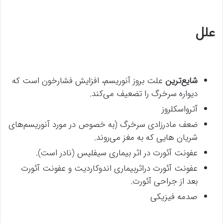
علل
شایع‌ترین
علت بروز آنوریسم، افزایش فشارخون است که
دیواره سرخرگ را تضعیف می‌کند.
آترواسکلروز
ضعف مادرزادی سرخرگ (به خصوص در مورد آنوریسم‌های
شریان هایی که به مغز می‌روند.
عفونت آئورت در اثر بیماری سیفلیس (نادر است).
عفونت آئورت دراثربیماری اندوکاردیت و عفونت آئورت
بعد از جراحی آئورت.
صدمه فیزیکی