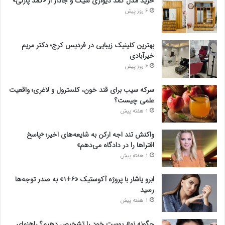
خرید مدل کمد دیواری شیک و جادار از «کمد پازلی»
6 روز پیش
بهترین کلینیک زیبایی در فردیس کرج؛ دکتر مریم
خیرآبادی
6 روز پیش
سرکه سیب برای قند خون، کلسترول و لاغری؛ واقعیت
علمی چیست؟
1 هفته پیش
واکنش تند اجه ارکن به شایعه‌های اخیر؛ «پاسخ
افتراها را در دادگاه می‌دهم»
1 هفته پیش
ابرو یاشار با پروژه آکوستیک «۶+۱» به صدر توجه‌ها
رسید
1 هفته پیش
چگونه نوع پوست خود را تشخیص دهیم؟ راهنمای