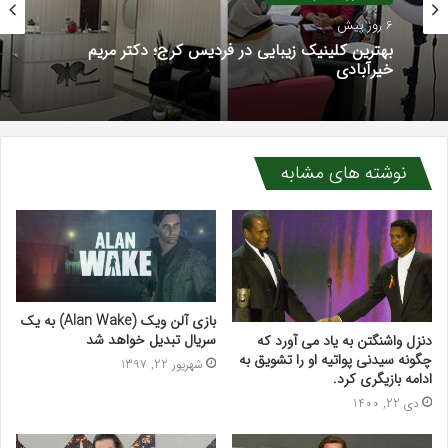
1 هفته پیش
مجله پزشکی و سلامت
سرکه سیب برای قند خون، کلسترول و لاغری؛ واقعیت
6 روز پیش
علمی چیست؟
نوشته های مشابه
بهترین کلینیک زیبایی در فردیس کرج؛ دکتر مریم
خیرآبادی
بازی آلن ویک (Alan Wake) به یک
سریال تبدیل خواهد شد
دنزل واشنگتن به یاد می آورد که
چگونه سیدنی پواتیه او را تشویق به
شهریور 22, 1397
ادامه بازیگری کرد.
دی 22, 1400