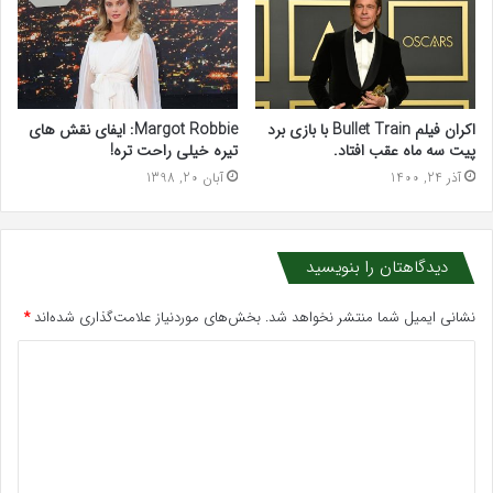
اکران فیلم Bullet Train با بازی برد
Margot Robbie: ایفای نقش های
پیت سه ماه عقب افتاد.
تیره خیلی راحت تره!
آذر 24, 1400
آبان 20, 1398
دیدگاهتان را بنویسید
نشانی ایمیل شما منتشر نخواهد شد.
بخش‌های موردنیاز علامت‌گذاری شده‌اند
*
د
ی
د
گ
ا