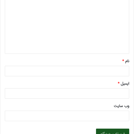
ی
د
گ
ا
ه
*
نام
*
ایمیل
*
وب‌ سایت