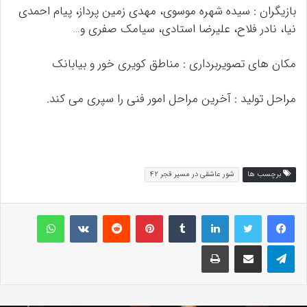
بازیگران : سیده شهره موسوی، مهدی زمین پرداز، پیام احمدی
نیا، نادر فلاح، علیرضا استادی، سیامک صفری و…
مکان های تصویربرداری : مناطق کویری خور و بیابانک
مراحل تولید : آخرین مراحل امور فنی را سپری می کند.
برچسب ها
شور عاشقی در مسیر فجر 42
لینکداین
تامبلر
پینتریست
Reddit
VKontakte
واتس آپ
تلگرام
اشتراک گذاری با ایمیل
چاپ