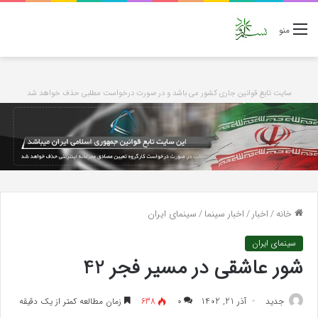
منو
سایت تابع قوانین جاری کشور می باشد و در صورت درخواست مطلبی حذف خواهد شد
خانه
/
اخبار
/
اخبار سینما
/
سینمای ایران
سینمای ایران
شور عاشقی در مسیر فجر 42
جدید
آذر 21, 1402
۰
638
زمان مطالعه کمتر از یک دقیقه