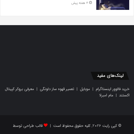
4 هفته پیش
لینک‌های مفید
خرید فالوور اینستاگرام
|
موبایل
|
تعمیر قهوه ساز دلونگی
|
معرفی بروکر کپیتال
اکستند
|
مام امبرلا
© کپی رایت 2026, کلیه حقوق محفوظ است |
قالب طراحی توسط