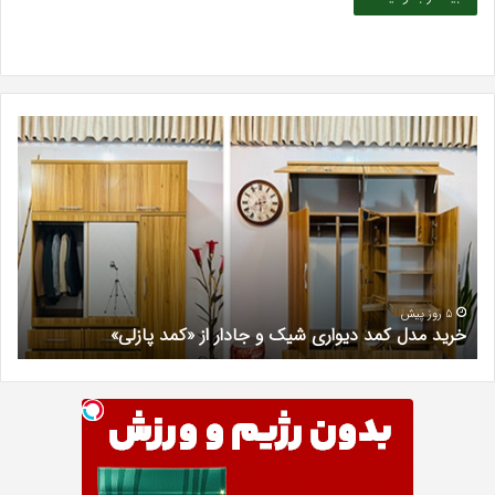
خرید
بهت
مدل
کلی
کمد
زیبا
دیواری
در
شیک
فرد
و
کرج
جادار
دکتر
از
مری
«کمد
خیر
5 روز پیش
خرید مدل کمد دیواری شیک و جادار از «کمد پازلی»
ب
پازلی»